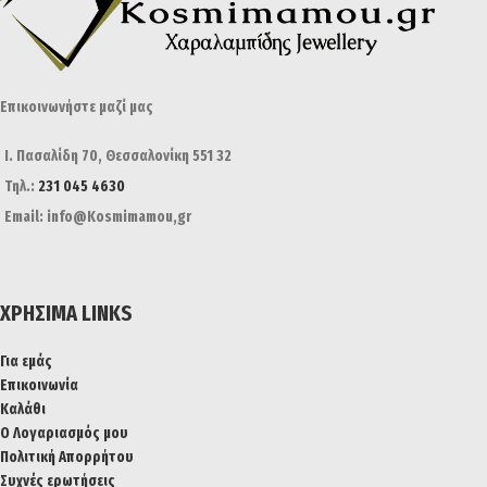
Επικοινωνήστε μαζί μας
Ι. Πασαλίδη 70, Θεσσαλονίκη 551 32
Τηλ.:
231 045 4630
Email: info@Kosmimamou,gr
ΧΡΉΣΙΜΑ LINKS
Για εμάς
Επικοινωνία
Καλάθι
Ο Λογαριασμός μου
Πολιτική Απορρήτου
Συχνές ερωτήσεις