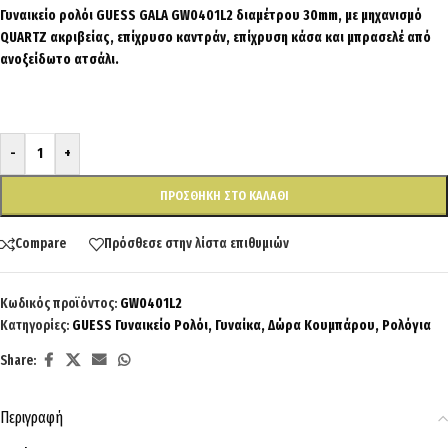
Γυναικείο ρολόι GUESS GALA GW0401L2 διαμέτρου 30mm, με μηχανισμό
QUARTZ ακριβείας, επίχρυσο καντράν, επίχρυση κάσα και μπρασελέ από
ανοξείδωτο ατσάλι.
-
+
ΠΡΟΣΘΉΚΗ ΣΤΟ ΚΑΛΆΘΙ
Compare
Πρόσθεσε στην λίστα επιθυμιών
Κωδικός προϊόντος:
GW0401L2
Κατηγορίες:
GUESS Γυναικείο Ρολόι
,
Γυναίκα
,
Δώρα Κουμπάρου
,
Ρολόγια
Share:
Περιγραφή