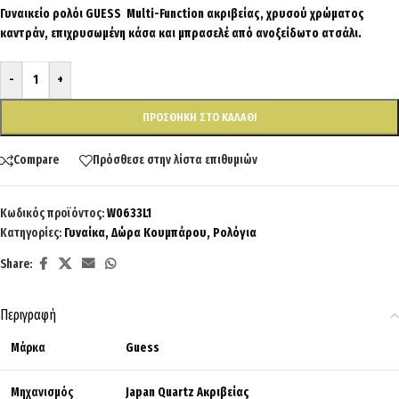
Γυναικείο ρολόι GUESS Multi-Function ακριβείας, χρυσού χρώματος
καντράν, επιχρυσωμένη κάσα και μπρασελέ από ανοξείδωτο ατσάλι.
-
+
ΠΡΟΣΘΉΚΗ ΣΤΟ ΚΑΛΆΘΙ
Compare
Πρόσθεσε στην λίστα επιθυμιών
Κωδικός προϊόντος:
W0633L1
Κατηγορίες:
Γυναίκα
,
Δώρα Κουμπάρου
,
Ρολόγια
Share:
Περιγραφή
Μάρκα
Guess
Μηχανισμός
Japan Quartz Ακριβείας