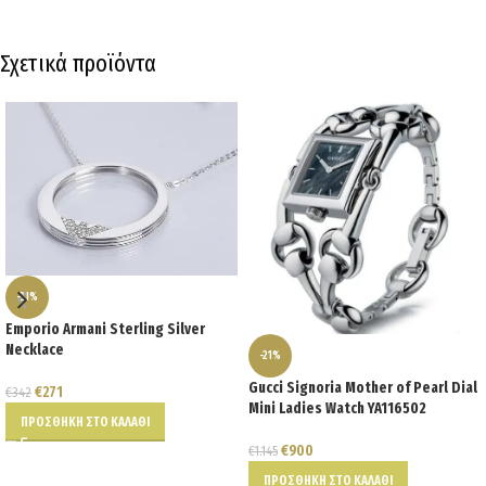
Σχετικά προϊόντα
-21%
Emporio Armani Sterling Silver
Necklace
-21%
Gucci Signoria Mother of Pearl Dial
€
271
€
342
Mini Ladies Watch YA116502
ΠΡΟΣΘΉΚΗ ΣΤΟ ΚΑΛΆΘΙ
€
900
€
1.145
ΠΡΟΣΘΉΚΗ ΣΤΟ ΚΑΛΆΘΙ