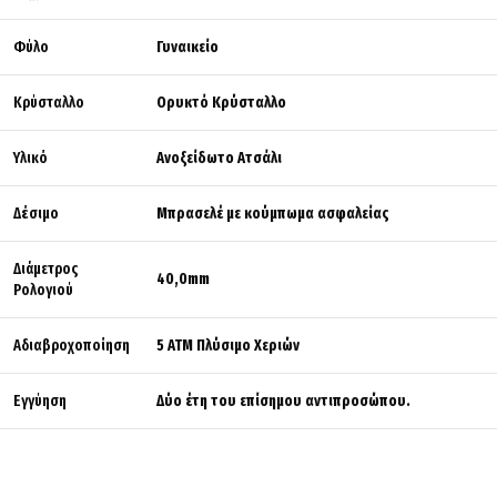
Φύλο
Γυναικείο
Κρύσταλλο
Ορυκτό Κρύσταλλο
Υλικό
Ανοξείδωτο Ατσάλι
Δέσιμο
Μπρασελέ με κούμπωμα ασφαλείας
Διάμετρος
40,0mm
Ρολογιού
Αδιαβροχοποίηση
5 ΑΤΜ Πλύσιμο Χεριών
Εγγύηση
Δύο έτη του επίσημου αντιπροσώπου.