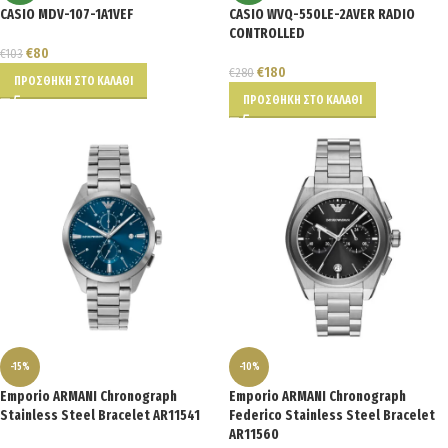
CASIO MDV-107-1A1VEF
CASIO WVQ-550LE-2AVER RADIO
CONTROLLED
€
80
€
103
€
180
€
280
ΠΡΟΣΘΉΚΗ ΣΤΟ ΚΑΛΆΘΙ
ΠΡΟΣΘΉΚΗ ΣΤΟ ΚΑΛΆΘΙ
-15%
-10%
Emporio ARMANI Chronograph
Emporio ARMANI Chronograph
Stainless Steel Bracelet AR11541
Federico Stainless Steel Bracelet
AR11560