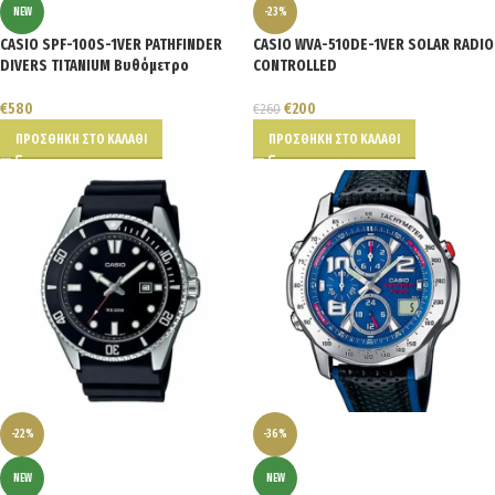
NEW
-23%
CASIO SPF-100S-1VER PATHFINDER
CASIO WVA-510DE-1VER SOLAR RADIO
DIVERS TITANIUM Βυθόμετρο
CONTROLLED
€
580
€
200
€
260
ΠΡΟΣΘΉΚΗ ΣΤΟ ΚΑΛΆΘΙ
ΠΡΟΣΘΉΚΗ ΣΤΟ ΚΑΛΆΘΙ
-22%
-36%
NEW
NEW