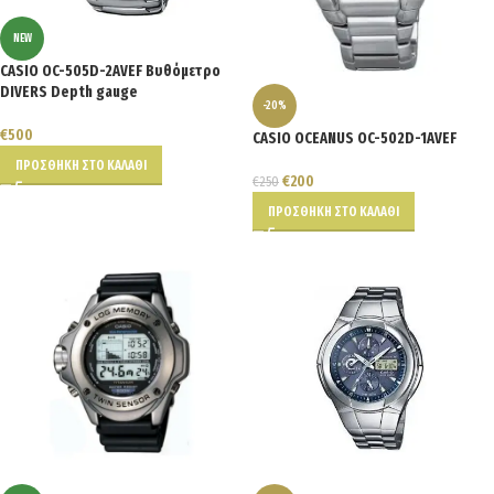
NEW
CASIO OC-505D-2AVEF Βυθόμετρο
DIVERS Depth gauge
-20%
€
500
CASIO OCEANUS OC-502D-1AVEF
ΠΡΟΣΘΉΚΗ ΣΤΟ ΚΑΛΆΘΙ
€
200
€
250
ΠΡΟΣΘΉΚΗ ΣΤΟ ΚΑΛΆΘΙ