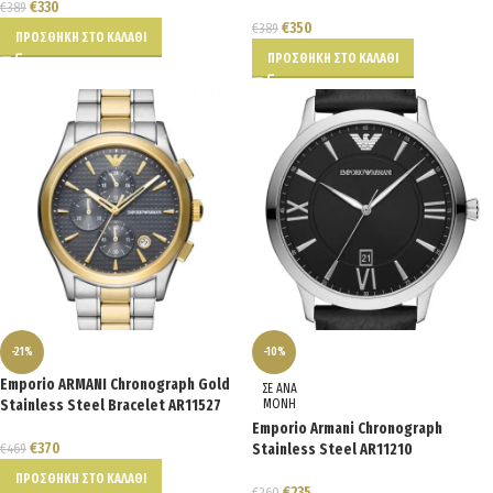
€
330
€
389
€
350
€
389
ΠΡΟΣΘΉΚΗ ΣΤΟ ΚΑΛΆΘΙ
ΠΡΟΣΘΉΚΗ ΣΤΟ ΚΑΛΆΘΙ
-21%
-10%
Emporio ARMANI Chronograph Gold
ΣΕ ΑΝΑ
Stainless Steel Bracelet AR11527
ΜΟΝΗ
Emporio Armani Chronograph
€
370
€
469
Stainless Steel AR11210
ΠΡΟΣΘΉΚΗ ΣΤΟ ΚΑΛΆΘΙ
€
235
€
260