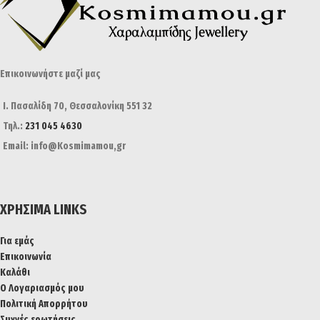
Επικοινωνήστε μαζί μας
Ι. Πασαλίδη 70, Θεσσαλονίκη 551 32
Τηλ.:
231 045 4630
Email: info@Kosmimamou,gr
ΧΡΉΣΙΜΑ LINKS
Για εμάς
Επικοινωνία
Καλάθι
Ο Λογαριασμός μου
Πολιτική Απορρήτου
Συχνές ερωτήσεις