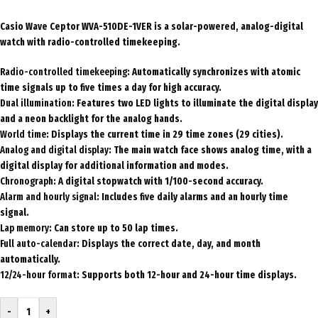
Casio Wave Ceptor WVA-510DE-1VER is a solar-powered, analog-digital
watch with radio-controlled timekeeping
.
Radio-controlled timekeeping
: Automatically synchronizes with atomic
time signals up to five times a day for high accuracy.
Dual illumination
: Features two LED lights to illuminate the digital display
and a neon backlight for the analog hands.
World time
: Displays the current time in 29 time zones (29 cities).
Analog and digital display
: The main watch face shows analog time, with a
digital display for additional information and modes.
Chronograph
: A digital stopwatch with 1/100-second accuracy.
Alarm and hourly signal
: Includes five daily alarms and an hourly time
signal.
Lap memory
: Can store up to 50 lap times.
Full auto-calendar
: Displays the correct date, day, and month
automatically.
12/24-hour format
: Supports both 12-hour and 24-hour time displays.
-
+