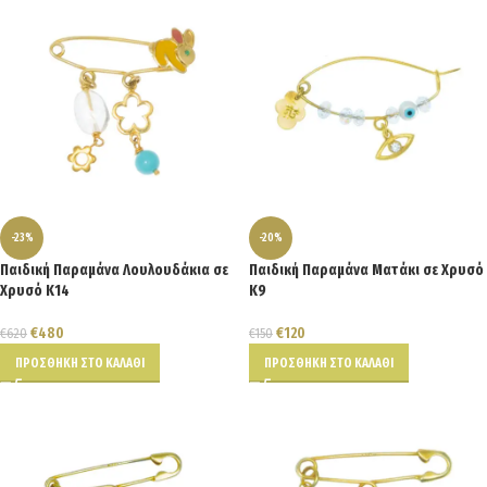
-23%
-20%
Παιδική Παραμάνα Λουλουδάκια σε
Παιδική Παραμάνα Ματάκι σε Χρυσό
Χρυσό Κ14
Κ9
€
480
€
120
€
620
€
150
ΠΡΟΣΘΉΚΗ ΣΤΟ ΚΑΛΆΘΙ
ΠΡΟΣΘΉΚΗ ΣΤΟ ΚΑΛΆΘΙ