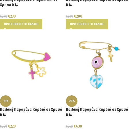
Χρυσό Κ14
Κ14
€
230
€
200
€
290
€
230
ΠΡΟΣΘΉΚΗ ΣΤΟ ΚΑΛΆΘΙ
ΠΡΟΣΘΉΚΗ ΣΤΟ ΚΑΛΆΘΙ
-21%
-20%
Παιδική Παραμάνα Καρδιά σε Χρυσό
Παιδική Παραμάνα Καρδιά σε Χρυσό
Κ14
Κ14
€
220
€
430
€
280
€
540