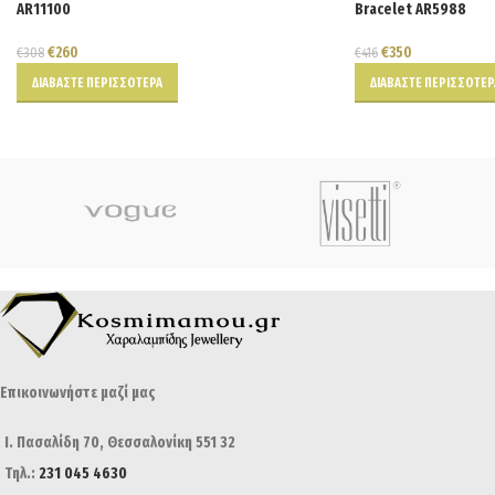
AR11100
Bracelet AR5988
€
260
€
350
€
308
€
416
ΔΙΑΒΆΣΤΕ ΠΕΡΙΣΣΌΤΕΡΑ
ΔΙΑΒΆΣΤΕ ΠΕΡΙΣΣΌΤΕΡ
Επικοινωνήστε μαζί μας
Ι. Πασαλίδη 70, Θεσσαλονίκη 551 32
Τηλ.:
231 045 4630