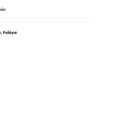
ιών
υ
,
Ρολόγια