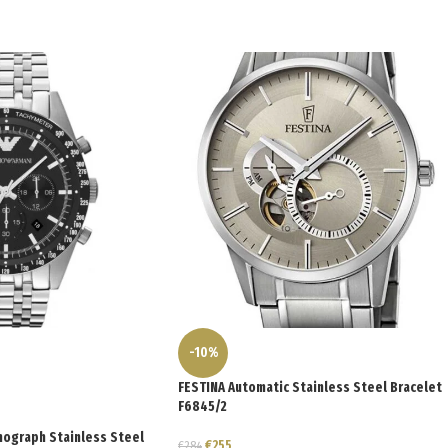
-10%
FESTINA Automatic Stainless Steel Bracelet
F6845/2
nograph Stainless Steel
€
255
€
284