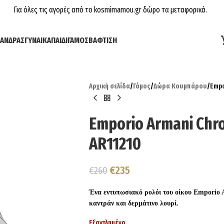
Για όλες τις αγορές από το kosmimamou.gr δώρο τα μεταφορικά.
ΆΝΔΡΑΣ
ΓΥΝΑΊΚΑ
ΠΑΙΔΊ
ΓΆΜΟΣ
ΒΆΦΤΙΣΗ
Αρχική σελίδα
/
Γάμος
/
Δώρα Κουμπάρου
/
Empo
Emporio Armani Chro
AR11210
€
235
€
260
Ένα εντυπωσιακό ρολόι του οίκου Emporio 
καντράν και δερμάτινο λουρί.
Εξαντλημένο