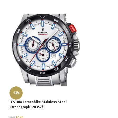
-13%
-10%
FESTINA Chronobike Stainless Steel
ΣΕ ΑΝΑ
Chronograph F20352/1
ΜΟΝΗ
FESTINA Stainles
€
190
€
218