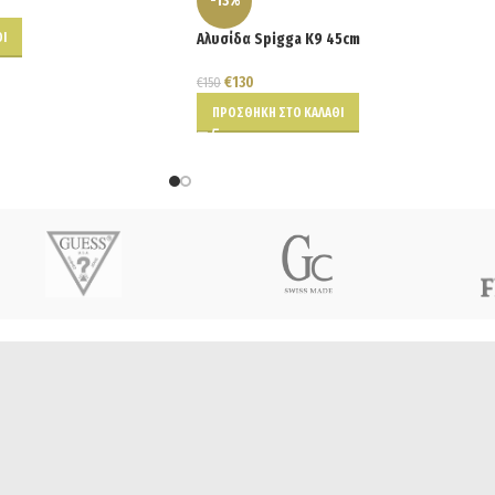
-13%
Ι
Αλυσίδα Spigga K9 45cm
€
130
€
150
ΠΡΟΣΘΉΚΗ ΣΤΟ ΚΑΛΆΘΙ