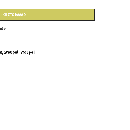
ΉΚΗ ΣΤΟ ΚΑΛΆΘΙ
ιών
α
,
Σταυροί
,
Σταυροί