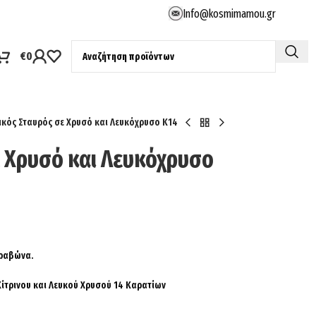
Info@kosmimamou.gr
€
0
ικός Σταυρός σε Χρυσό και Λευκόχρυσο Κ14
ε Χρυσό και Λευκόχρυσο
ρραβώνα.
Κίτρινου και Λευκού Χρυσού 14 Καρατίων