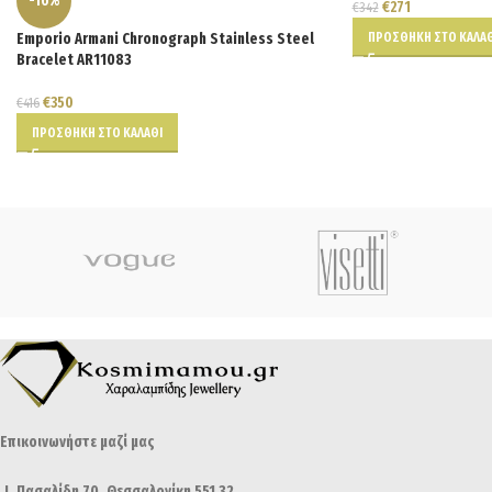
-16%
€
271
€
342
ΠΡΟΣΘΉΚΗ ΣΤΟ ΚΑΛΆΘ
Emporio Armani Chronograph Stainless Steel
Bracelet AR11083
€
350
€
416
ΠΡΟΣΘΉΚΗ ΣΤΟ ΚΑΛΆΘΙ
Επικοινωνήστε μαζί μας
Ι. Πασαλίδη 70, Θεσσαλονίκη 551 32