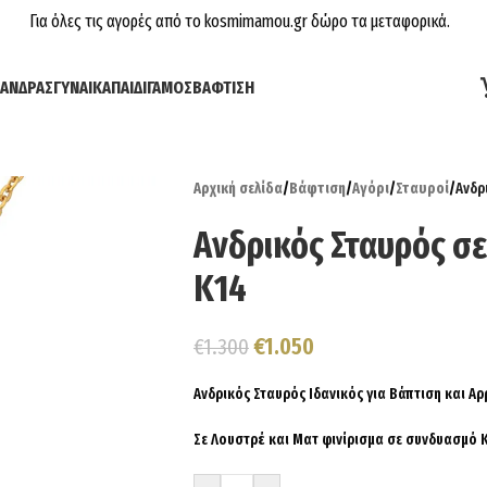
Για όλες τις αγορές από το kosmimamou.gr δώρο τα μεταφορικά.
ΆΝΔΡΑΣ
ΓΥΝΑΊΚΑ
ΠΑΙΔΊ
ΓΆΜΟΣ
ΒΆΦΤΙΣΗ
Αρχική σελίδα
/
Βάφτιση
/
Αγόρι
/
Σταυροί
/
Ανδρ
Ανδρικός Σταυρός σ
Κ14
€
1.050
€
1.300
Ανδρικός Σταυρός Ιδανικός για Βάπτιση και Α
Σε Λουστρέ και Ματ φινίρισμα σε συνδυασμό 