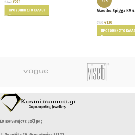
-13%
€
271
€
342
ΠΡΟΣΘΉΚΗ ΣΤΟ ΚΑΛΆΘΙ
Αλυσίδα Spigga K9 
€
130
€
150
ΠΡΟΣΘΉΚΗ ΣΤΟ ΚΑΛΆΘ
Επικοινωνήστε μαζί μας
Ι. Πασαλίδη 70, Θεσσαλονίκη 551 32