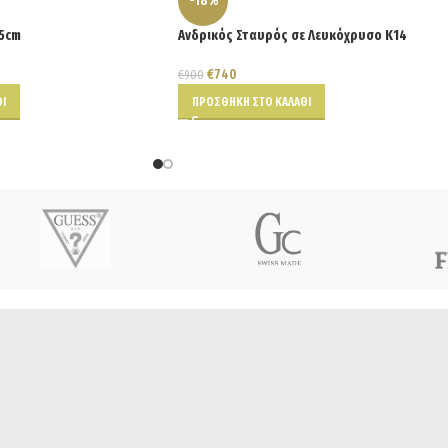
-18%
45cm
Ανδρικός Σταυρός σε Λευκόχρυσο Κ14
€
740
€
900
Ι
ΠΡΟΣΘΉΚΗ ΣΤΟ ΚΑΛΆΘΙ