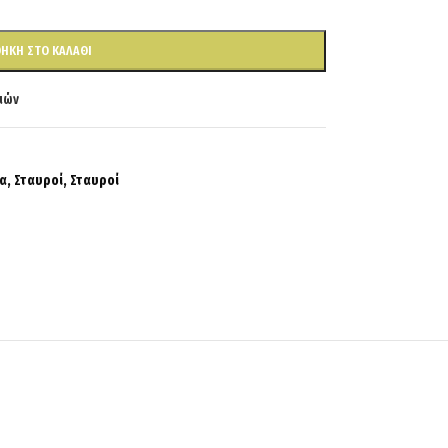
ΉΚΗ ΣΤΟ ΚΑΛΆΘΙ
ιών
α
,
Σταυροί
,
Σταυροί