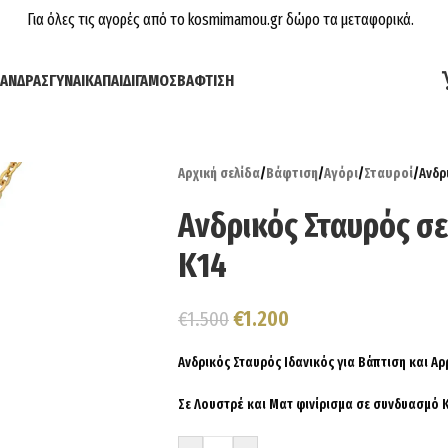
Για όλες τις αγορές από το kosmimamou.gr δώρο τα μεταφορικά.
ΆΝΔΡΑΣ
ΓΥΝΑΊΚΑ
ΠΑΙΔΊ
ΓΆΜΟΣ
ΒΆΦΤΙΣΗ
Αρχική σελίδα
/
Βάφτιση
/
Αγόρι
/
Σταυροί
/
Ανδρ
Ανδρικός Σταυρός σ
Κ14
€
1.200
€
1.500
Ανδρικός Σταυρός Ιδανικός για Βάπτιση και Α
Σε Λουστρέ και Ματ φινίρισμα σε συνδυασμό 