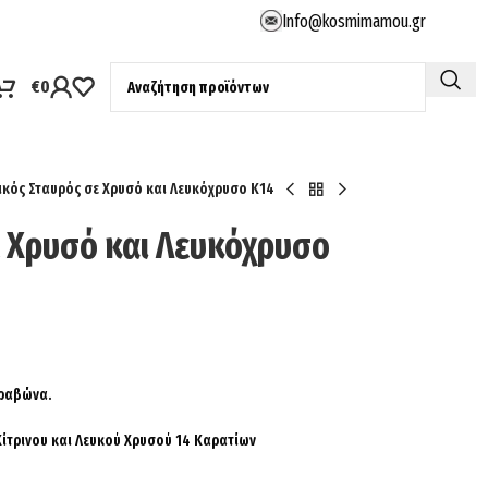
Info@kosmimamou.gr
€
0
ικός Σταυρός σε Χρυσό και Λευκόχρυσο Κ14
ε Χρυσό και Λευκόχρυσο
ρραβώνα.
Κίτρινου και Λευκού Χρυσού 14 Καρατίων