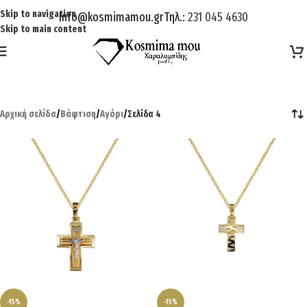
Skip to navigation
Info@kosmimamou.gr
Τηλ.:
231 045 4630
Skip to main content
Αρχική σελίδα
/
Βάφτιση
/
Αγόρι
/
Σελίδα 4
-15%
-15%