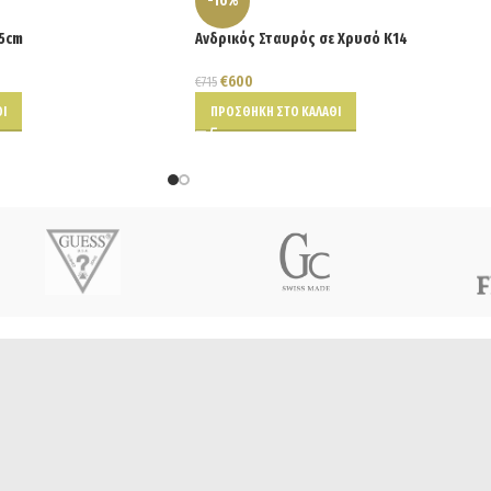
-16%
45cm
Ανδρικός Σταυρός σε Χρυσό Κ14
€
600
€
715
Ι
ΠΡΟΣΘΉΚΗ ΣΤΟ ΚΑΛΆΘΙ