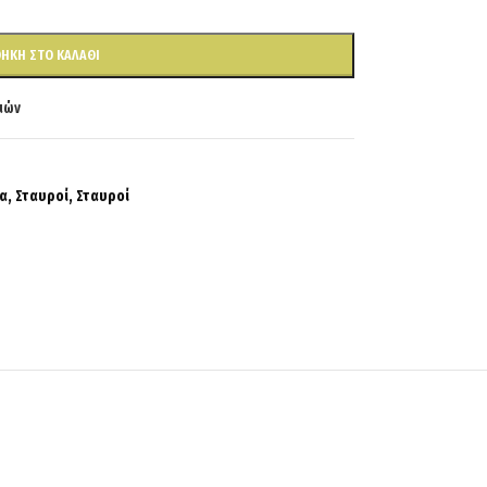
ΉΚΗ ΣΤΟ ΚΑΛΆΘΙ
ιών
α
,
Σταυροί
,
Σταυροί