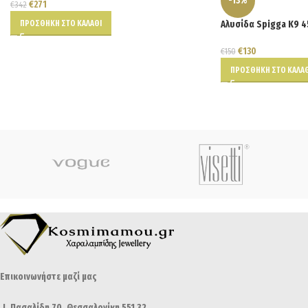
-13%
€
271
€
342
ΠΡΟΣΘΉΚΗ ΣΤΟ ΚΑΛΆΘΙ
Αλυσίδα Spigga K9 
€
130
€
150
ΠΡΟΣΘΉΚΗ ΣΤΟ ΚΑΛΆΘ
Επικοινωνήστε μαζί μας
Ι. Πασαλίδη 70, Θεσσαλονίκη 551 32