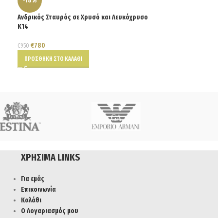
-18%
-20%
Ανδρικός Σταυρός σε Χρυσό και Λευκόχρυσο
Βραχιόλι Αστέρια
Κ14
€
152
€
189
€
780
€
950
ΠΡΟΣΘΉΚΗ ΣΤΟ Κ
ΠΡΟΣΘΉΚΗ ΣΤΟ ΚΑΛΆΘΙ
ΧΡΉΣΙΜΑ LINKS
Για εμάς
Επικοινωνία
Καλάθι
Ο Λογαριασμός μου