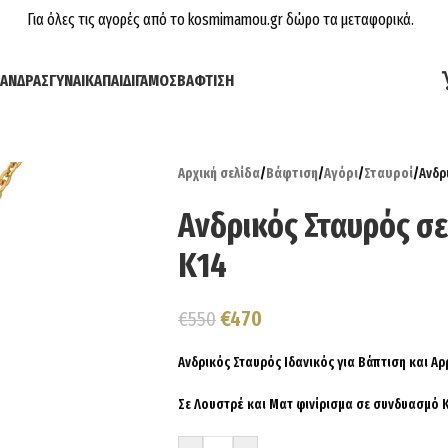
Για όλες τις αγορές από το kosmimamou.gr δώρο τα μεταφορικά.
ΆΝΔΡΑΣ
ΓΥΝΑΊΚΑ
ΠΑΙΔΊ
ΓΆΜΟΣ
ΒΆΦΤΙΣΗ
Αρχική σελίδα
/
Βάφτιση
/
Αγόρι
/
Σταυροί
/
Ανδρ
Ανδρικός Σταυρός σ
Κ14
€
470
€
550
Ανδρικός Σταυρός Ιδανικός για Βάπτιση και Α
Σε Λουστρέ και Ματ φινίρισμα σε συνδυασμό 