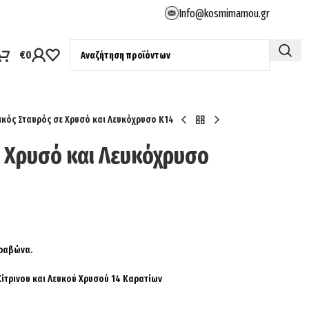
Info@kosmimamou.gr
€
0
ικός Σταυρός σε Χρυσό και Λευκόχρυσο Κ14
ε Χρυσό και Λευκόχρυσο
ρραβώνα.
Κίτρινου και Λευκού Χρυσού 14 Καρατίων