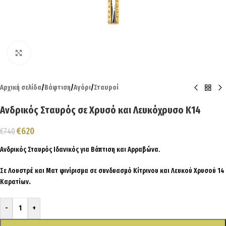
Click to enlarge
Αρχική σελίδα
/
Βάφτιση
/
Αγόρι
/
Σταυροί
Ανδρικός Σταυρός σε Χρυσό και Λευκόχρυσο Κ14
€
620
€
740
Ανδρικός Σταυρός Ιδανικός για Βάπτιση και Αρραβώνα.
Σε Λουστρέ και Ματ φινίρισμα σε συνδυασμό Κίτρινου και Λευκού Χρυσού 14
Καρατίων
.
-
+