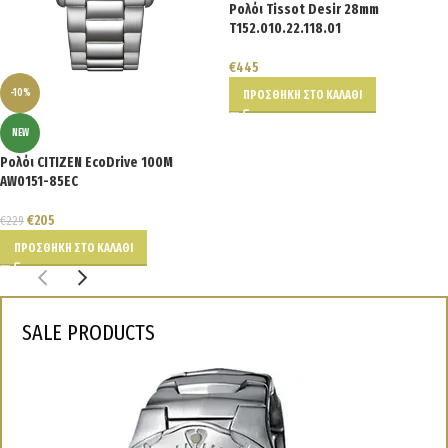
Ρολόι Tissot Desir 28mm
T152.010.22.118.01
€
445
-10%
ΠΡΟΣΘΉΚΗ ΣΤΟ ΚΑΛΆΘΙ
NEW
Ρολόι CITIZEN EcoDrive 100M
AW0151-85EC
€
205
€
229
ΠΡΟΣΘΉΚΗ ΣΤΟ ΚΑΛΆΘΙ
SALE PRODUCTS