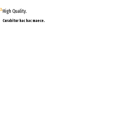
3.
High Quality.
Curabitur hac hac maece.