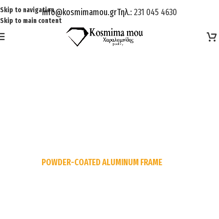
Skip to navigation
Info@kosmimamou.gr
Τηλ.:
231 045 4630
Skip to main content
POWDER-COATED ALUMINUM FRAME
Reddington 6-Piece Set
Furniture Sectional Living