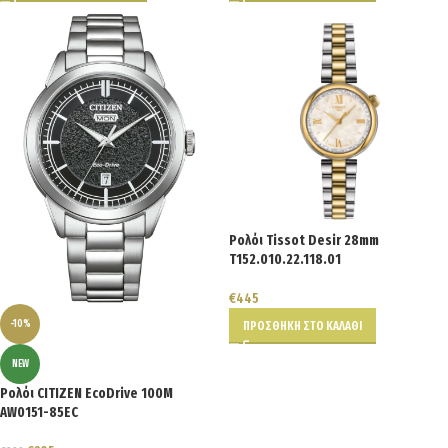
Ρολόι Tissot Desir 28mm
T152.010.22.118.01
€
445
-10%
ΠΡΟΣΘΉΚΗ ΣΤΟ ΚΑΛΆΘΙ
NEW
Ρολόι CITIZEN EcoDrive 100M
AW0151-85EC