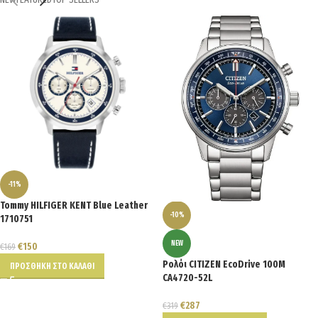
-11%
Tommy HILFIGER KENT Blue Leather
-10%
1710751
NEW
€
150
€
169
Ρολόι CITIZEN EcoDrive 100M
ΠΡΟΣΘΉΚΗ ΣΤΟ ΚΑΛΆΘΙ
CA4720-52L
€
287
€
319