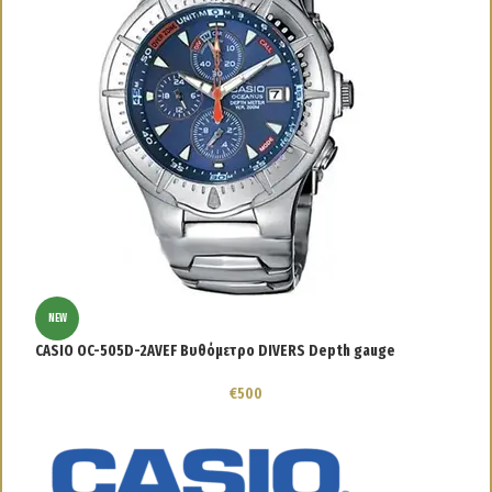
C
NEW
CASIO OC-505D-2AVEF Βυθόμετρο DIVERS Depth gauge
€
500