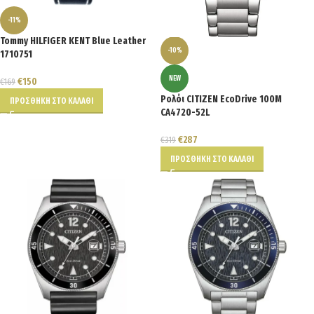
-11%
Tommy HILFIGER KENT Blue Leather
-10%
1710751
NEW
€
150
€
169
Ρολόι CITIZEN EcoDrive 100M
ΠΡΟΣΘΉΚΗ ΣΤΟ ΚΑΛΆΘΙ
CA4720-52L
€
287
€
319
ΠΡΟΣΘΉΚΗ ΣΤΟ ΚΑΛΆΘΙ