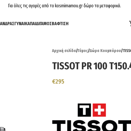
Για όλες τις αγορές από το kosmimamou.gr δώρο τα μεταφορικά.
ΆΝΔΡΑΣ
ΓΥΝΑΊΚΑ
ΠΑΙΔΊ
ΓΆΜΟΣ
ΒΆΦΤΙΣΗ
Αρχική σελίδα
/
Γάμος
/
Δώρα Κουμπάρου
/
TISS
TISSOT PR 100 T150.4
€
295