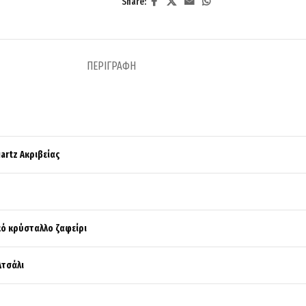
Share:
ΠΕΡΙΓΡΑΦΉ
artz Ακριβείας
κό κρύσταλλο ζαφείρι
Ατσάλι