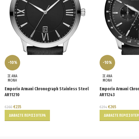
-10%
-10%
ΣΕ ΑΝΑ
ΣΕ ΑΝΑ
ΜΟΝΗ
ΜΟΝΗ
Emporio Armani Chronograph Stainless Steel
Emporio Armani Chro
AR11210
AR11243
€
235
€
265
€
260
€
294
ΔΙΑΒΆΣΤΕ ΠΕΡΙΣΣΌΤΕΡΑ
ΔΙΑΒΆΣΤΕ ΠΕΡΙΣΣΌΤΕΡ