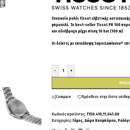
Γυναικείο ρολόι Tissot ελβετικής κατασκευή
μπρασελέ. Το best-seller Tissot PR 100 παρα
και αδιάβροχο μέχρι πίεση 10 bar (100 m)
Οι δείκτες με επικάλυψη SuperLuminova® επ
-
+
ΠΡΟΣΘ
Compare
Πρόσθεσε στην λίστα επιθυμ
Κωδικός προϊόντος:
T150.410.11.041.00
Κατηγορίες:
Γάμος
,
Δώρα Κουμπάρου
,
Ρολόγι