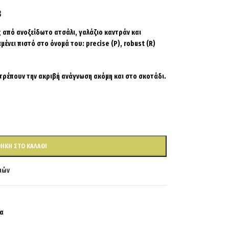
ς από ανοξείδωτο ατσάλι, γαλάζιο καντράν και
μένει πιστό στο όνομά του: precise (P), robust (R)
ιτρέπουν την ακριβή ανάγνωση ακόμη και στο σκοτάδι.
ΉΚΗ ΣΤΟ ΚΑΛΆΘΙ
ιών
α