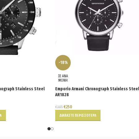
-18%
ΣΕ ΑΝΑ
ΜΟΝΗ
nograph Stainless Steel
Emporio Armani Chronograph Stainless Stee
AR1828
€
250
€
305
Α
ΔΙΑΒΆΣΤΕ ΠΕΡΙΣΣΌΤΕΡΑ