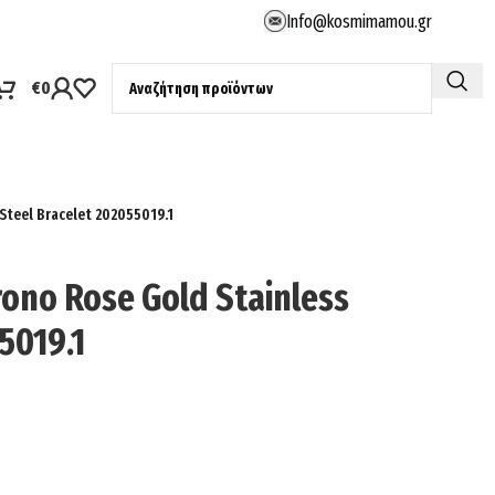
Info@kosmimamou.gr
€
0
Steel Bracelet 202055019.1
rono Rose Gold Stainless
5019.1