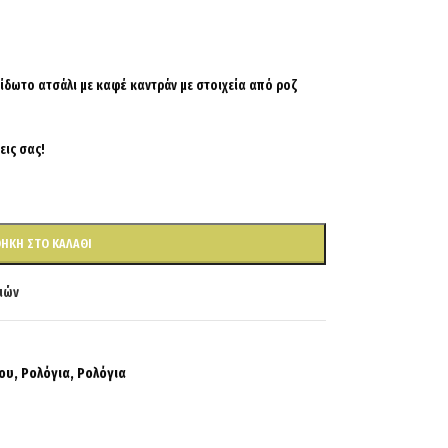
ίδωτο ατσάλι με
καφέ καντράν με στοιχεία από ροζ
εις σας!
ΉΚΗ ΣΤΟ ΚΑΛΆΘΙ
ιών
ου
,
Ρολόγια
,
Ρολόγια