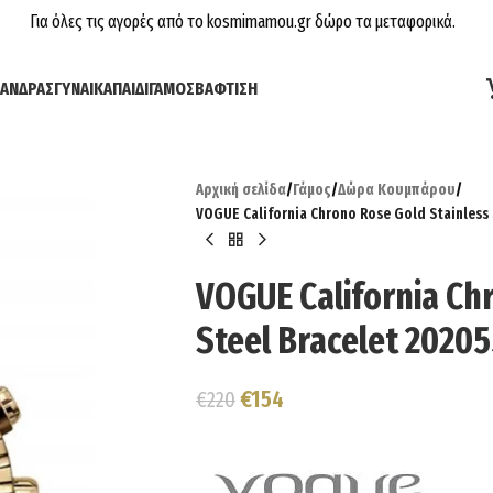
Για όλες τις αγορές από το kosmimamou.gr δώρο τα μεταφορικά.
ΆΝΔΡΑΣ
ΓΥΝΑΊΚΑ
ΠΑΙΔΊ
ΓΆΜΟΣ
ΒΆΦΤΙΣΗ
Αρχική σελίδα
/
Γάμος
/
Δώρα Κουμπάρου
/
VOGUE California Chrono Rose Gold Stainless 
VOGUE California Ch
Steel Bracelet 20205
€
154
€
220