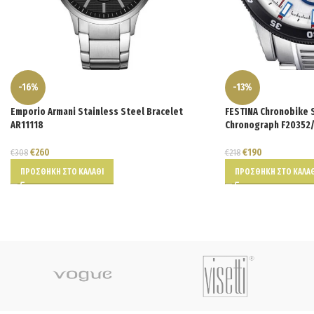
-16%
-13%
Emporio Armani Stainless Steel Bracelet
FESTINA Chronobike 
AR11118
Chronograph F20352/
€
260
€
190
€
308
€
218
ΠΡΟΣΘΉΚΗ ΣΤΟ ΚΑΛΆΘΙ
ΠΡΟΣΘΉΚΗ ΣΤΟ ΚΑΛΆΘ