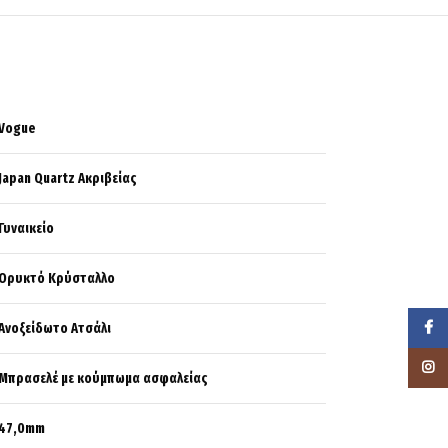
Vogue
Japan Quartz Ακριβείας
Γυναικείο
Ορυκτό Κρύσταλλο
Faceb
Ανοξείδωτο Ατσάλι
Instag
Μπρασελέ με κούμπωμα ασφαλείας
47,0mm