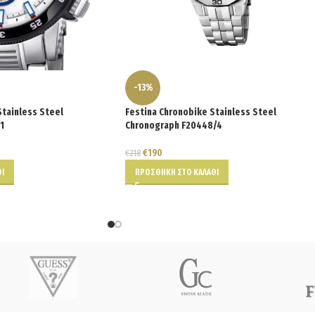
-13%
Stainless Steel
Festina Chronobike Stainless Steel
1
Chronograph F20448/4
€
190
€
218
Ι
ΠΡΟΣΘΉΚΗ ΣΤΟ ΚΑΛΆΘΙ