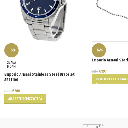
-16%
-24%
Emporio Armani Sterl
ΣΕ ΑΝΑ
ΜΟΝΗ
€
197
€
259
Emporio Armani Stainless Steel Bracelet
ΠΡΟΣΘΉΚΗ ΣΤΟ ΚΑΛΆΘ
AR11100
€
260
€
308
ΔΙΑΒΆΣΤΕ ΠΕΡΙΣΣΌΤΕΡΑ