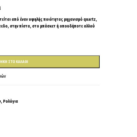
είται από έναν υψηλής ποιότητας μηχανισμό quartz,
ήπεδο, στην πίστα, στο μπάσκετ ή οπουδήποτε αλλού
ΉΚΗ ΣΤΟ ΚΑΛΆΘΙ
ιών
υ
,
Ρολόγια