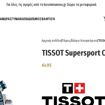
Για όλες τις αγορές από το kosmimamou.gr δώρο τα μεταφορικά.
ΆΝΔΡΑΣ
ΓΥΝΑΊΚΑ
ΠΑΙΔΊ
ΓΆΜΟΣ
ΒΆΦΤΙΣΗ
Αρχική σελίδα
/
Γάμος
/
Δώρα Κουμπάρου
/
TISS
TISSOT Supersport C
€
495