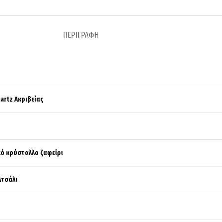
ΠΕΡΙΓΡΑΦΉ
artz Ακριβείας
κό κρύσταλλο ζαφείρι
Ατσάλι