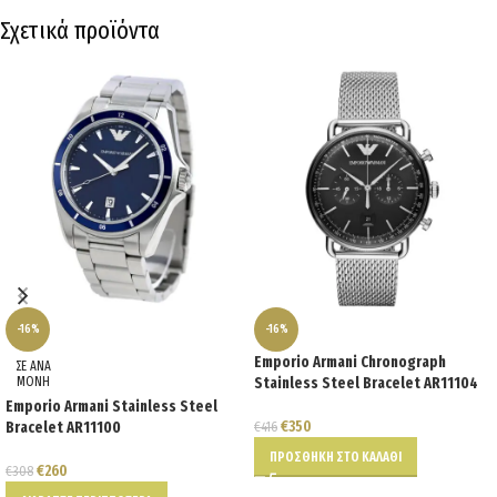
Σχετικά προϊόντα
-16%
-16%
Emporio Armani Chronograph
ΣΕ ΑΝΑ
ΜΟΝΗ
Stainless Steel Bracelet AR11104
Emporio Armani Stainless Steel
€
350
Bracelet AR11100
€
416
ΠΡΟΣΘΉΚΗ ΣΤΟ ΚΑΛΆΘΙ
€
260
€
308