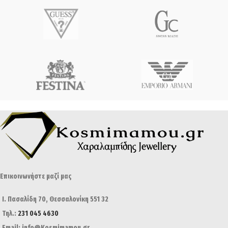
Επικοινωνήστε μαζί μας
Ι. Πασαλίδη 70, Θεσσαλονίκη 551 32
Τηλ.:
231 045 4630
Email: info@Kosmimamou,gr