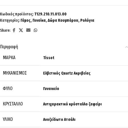
Κωδικός προϊόντος:
T129.210.11.013.00
Κατηγορίες:
Γάμος
,
Γυναίκα
,
Δώρα Κουμπάρου
,
Ρολόγια
Share:
Περιγραφή
ΜΆΡΚΑ
Tissot
ΜΗΧΑΝΙΣΜΌΣ
Ελβετικός Quartz Ακριβείας
ΦΎΛΟ
Γυναικείο
ΚΡΎΣΤΑΛΛΟ
Αντιχαρακτικό κρύσταλλο ζαφείρι
ΥΛΙΚΌ
Ανοξείδωτο Ατσάλι