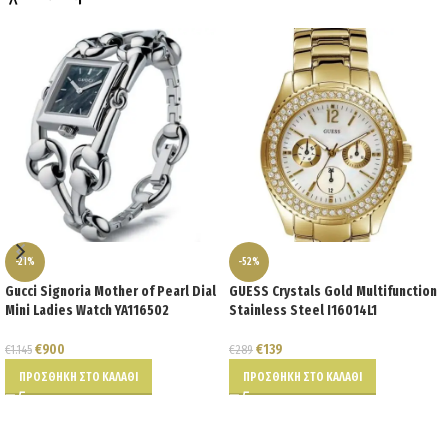
-21%
-52%
Gucci Signoria Mother of Pearl Dial
GUESS Crystals Gold Multifunction
Mini Ladies Watch YA116502
Stainless Steel I16014L1
€
900
€
139
€
1.145
€
289
ΠΡΟΣΘΉΚΗ ΣΤΟ ΚΑΛΆΘΙ
ΠΡΟΣΘΉΚΗ ΣΤΟ ΚΑΛΆΘΙ