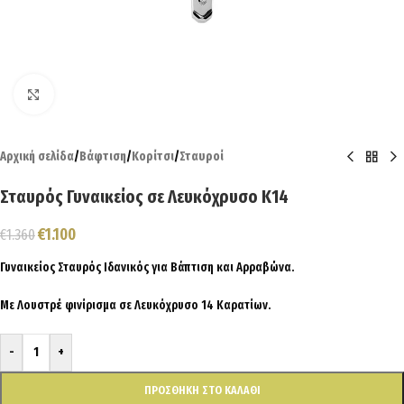
Click to enlarge
Αρχική σελίδα
/
Βάφτιση
/
Κορίτσι
/
Σταυροί
Σταυρός Γυναικείος σε Λευκόχρυσο Κ14
€
1.100
€
1.360
Γυναικείος Σταυρός Ιδανικός για Βάπτιση και Αρραβώνα.
Με Λουστρέ φινίρισμα σε Λευκόχρυσο 14 Καρατίων.
-
+
ΠΡΟΣΘΉΚΗ ΣΤΟ ΚΑΛΆΘΙ