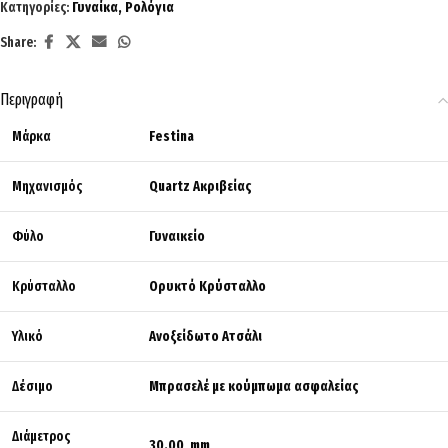
Κατηγορίες:
Γυναίκα
,
Ρολόγια
Share:
Περιγραφή
Μάρκα
Festina
Μηχανισμός
Quartz Ακριβείας
Φύλο
Γυναικείο
Κρύσταλλο
Ορυκτό Κρύσταλλο
Υλικό
Ανοξείδωτο Ατσάλι
Δέσιμο
Μπρασελέ με κούμπωμα ασφαλείας
Διάμετρος
30.00 mm