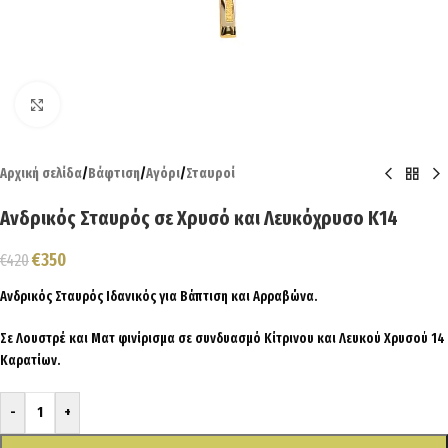
Click to enlarge
Αρχική σελίδα
/
Βάφτιση
/
Αγόρι
/
Σταυροί
Ανδρικός Σταυρός σε Χρυσό και Λευκόχρυσο Κ14
€
350
€
420
Ανδρικός Σταυρός Ιδανικός για Βάπτιση και Αρραβώνα.
Σε Λουστρέ και Ματ φινίρισμα σε συνδυασμό Κίτρινου και Λευκού Χρυσού 14
Καρατίων.
-
+