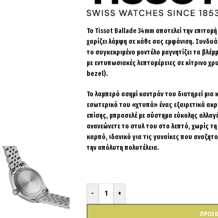
Το
Tissot Ballade 34mm
αποτελεί την επιτομή
χαρίζει λάμψη σε κάθε σας εμφάνιση. Συνδυά
το συγκεκριμένο μοντέλο μαγνητίζει τα βλέμ
με εντυπωσιακές λεπτομέρειες σε κίτρινο χ
bezel
).
Το λαμπερό ασημί καντράν του διατηρεί μια 
εσωτερικό του «χτυπά» ένας εξαιρετικά ακρι
επίσης, μπρασελέ με σύστημα εύκολης αλλαγή
ανανεώνετε το στυλ του στο λεπτό, χωρίς τη
καρπό, ιδανικό για τις γυναίκες που αναζητο
την απόλυτη πολυτέλεια.
-
+
ΠΡΟΣΘ