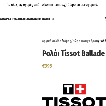
Για όλες τις αγορές από το kosmimamou.gr δώρο τα μεταφορικά.
ΆΝΔΡΑΣ
ΓΥΝΑΊΚΑ
ΠΑΙΔΊ
ΓΆΜΟΣ
ΒΆΦΤΙΣΗ
Αρχική σελίδα
/
Γάμος
/
Δώρα Κουμπάρου
/
Ρολό
Ρολόι Tissot Ballad
€
395