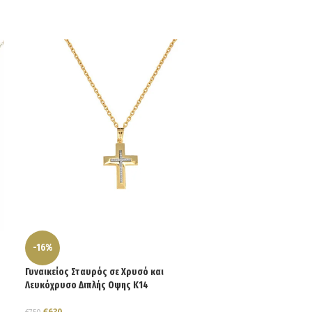
-16%
-15%
Γυναικείος Σταυρός σε Χρυσό και
Γυναικείος Σταυρ
Λευκόχρυσο Διπλής Οψης Κ14
Λευκόχρυσο Διπλ