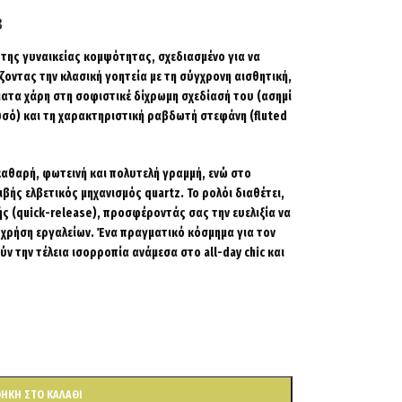
 της γυναικείας κομψότητας, σχεδιασμένο για να
ζοντας την κλασική γοητεία με τη σύγχρονη αισθητική,
ματα χάρη στη σοφιστικέ δίχρωμη σχεδίασή του (ασημί
ρυσό) και τη χαρακτηριστική ραβδωτή στεφάνη (
fluted
καθαρή, φωτεινή και πολυτελή γραμμή, ενώ στο
βής ελβετικός μηχανισμός quartz. Το ρολόι διαθέτει,
ς (
quick-release
), προσφέροντάς σας την ευελιξία να
 χρήση εργαλείων. Ένα πραγματικό κόσμημα για τον
ύν την τέλεια ισορροπία ανάμεσα στο all-day chic και
ΉΚΗ ΣΤΟ ΚΑΛΆΘΙ