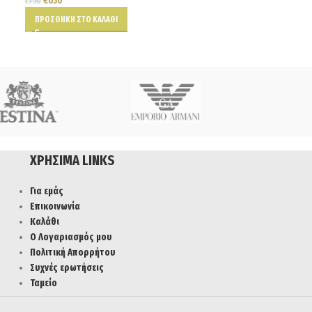
€
630
€
625
€
750
€
736
ΠΡΟΣΘΉΚΗ ΣΤΟ ΚΑΛΆΘΙ
ΠΡΟΣΘΉΚΗ ΣΤΟ Κ
ΧΡΉΣΙΜΑ LINKS
Για εμάς
Επικοινωνία
Καλάθι
Ο Λογαριασμός μου
Πολιτική Απορρήτου
Συχνές ερωτήσεις
Ταμείο