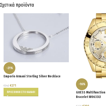
Σχετικά προϊόντα
-21%
Emporio Armani Sterling Silver Necklace
-16%
€
271
€
342
ΠΡΟΣΘΉΚΗ ΣΤΟ ΚΑΛΆΘΙ
GUESS Multifunction 
Bracelet W0633L1