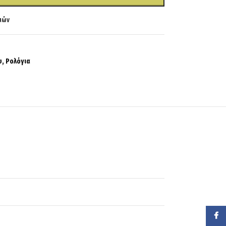
ιών
υ
,
Ρολόγια
Faceb