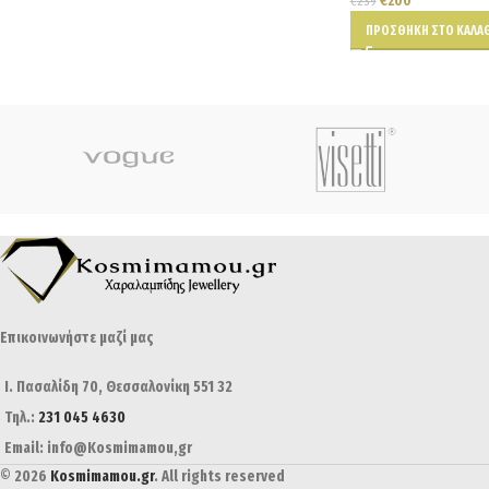
€
200
€
239
ΠΡΟΣΘΉΚΗ ΣΤΟ ΚΑΛΆΘ
Επικοινωνήστε μαζί μας
Ι. Πασαλίδη 70, Θεσσαλονίκη 551 32
Τηλ.:
231 045 4630
Email: info@Kosmimamou,gr
© 2026
Kosmimamou.gr
. All rights reserved