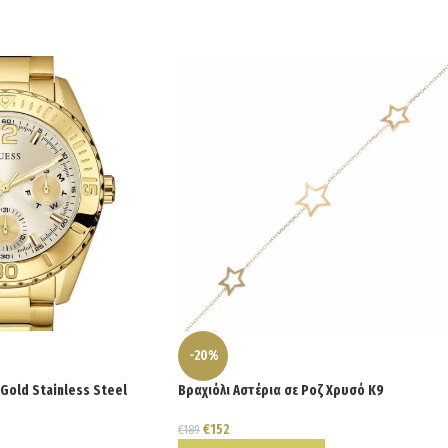
-20%
Gold Stainless Steel
Βραχιόλι Αστέρια σε Ροζ Χρυσό Κ9
€
152
€
189