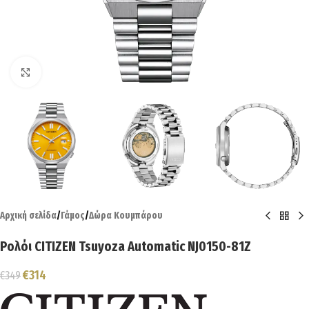
Click to enlarge
Αρχική σελίδα
/
Γάμος
/
Δώρα Κουμπάρου
Ρολόι CITIZEN Tsuyoza Automatic NJ0150-81Z
€
314
€
349