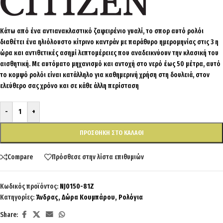
Κάτω από ένα αντιανακλαστικό ζαφειρένιο γυαλί, το σπορ αυτό ρολόι
διαθέτει ένα ηλιόλουστο κίτρινο καντράν με παράθυρο ημερομηνίας στις 3 η
ώρα και αντιθετικές ασημί λεπτομέρειες που αναδεικνύουν την κλασική του
αισθητική. Με αυτόματο μηχανισμό και αντοχή στο νερό έως 50 μέτρα, αυτό
το κομψό ρολόι είναι κατάλληλο για καθημερινή χρήση στη δουλειά, στον
ελεύθερο σας χρόνο και σε κάθε άλλη περίσταση
-
+
ΠΡΟΣΘΉΚΗ ΣΤΟ ΚΑΛΆΘΙ
Compare
Πρόσθεσε στην λίστα επιθυμιών
Κωδικός προϊόντος:
NJ0150-81Z
Κατηγορίες:
Άνδρας
,
Δώρα Κουμπάρου
,
Ρολόγια
Share: