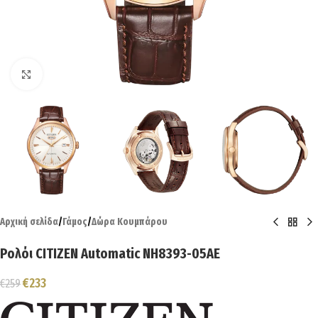
Click to enlarge
Αρχική σελίδα
/
Γάμος
/
Δώρα Κουμπάρου
Ρολόι CITIZEN Automatic NH8393-05AE
€
233
€
259