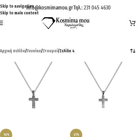
Skip to navigation
Info@kosmimamou.gr
Τηλ.:
231 045 4630
Skip to main content
Αρχική σελίδα
/
Γυναίκα
/
Σταυροί
/
Σελίδα 4
-16%
-21%