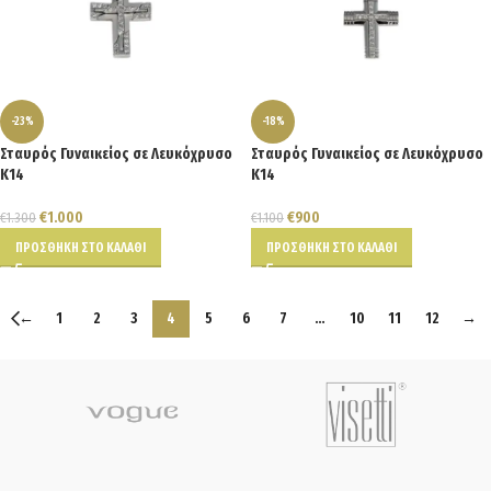
-23%
-18%
Σταυρός Γυναικείος σε Λευκόχρυσο
Σταυρός Γυναικείος σε Λευκόχρυσο
Κ14
Κ14
€
1.000
€
900
€
1.300
€
1.100
ΠΡΟΣΘΉΚΗ ΣΤΟ ΚΑΛΆΘΙ
ΠΡΟΣΘΉΚΗ ΣΤΟ ΚΑΛΆΘΙ
←
1
2
3
4
5
6
7
…
10
11
12
→