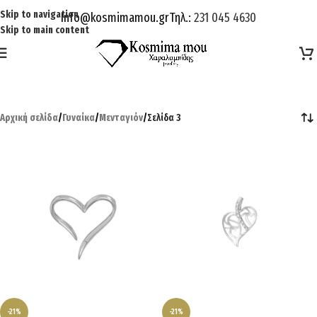
Skip to navigation
Info@kosmimamou.gr
Τηλ.:
231 045 4630
Skip to main content
Αρχική σελίδα
/
Γυναίκα
/
Μενταγιόν
/
Σελίδα 3
-21%
-21%