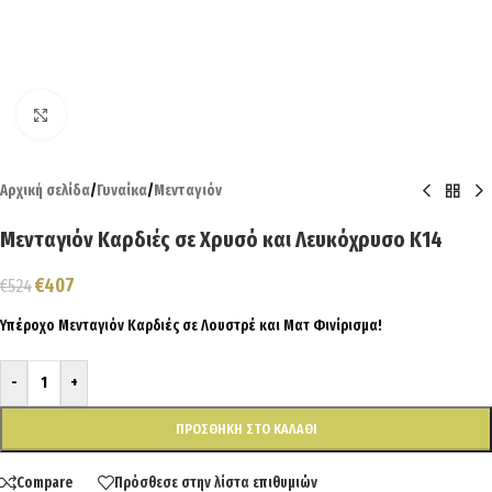
Click to enlarge
Αρχική σελίδα
/
Γυναίκα
/
Μενταγιόν
Μενταγιόν Καρδιές σε Χρυσό και Λευκόχρυσο Κ14
€
407
€
524
Υπέροχο Μενταγιόν Καρδιές σε Λουστρέ και Ματ Φινίρισμα!
-
+
ΠΡΟΣΘΉΚΗ ΣΤΟ ΚΑΛΆΘΙ
Compare
Πρόσθεσε στην λίστα επιθυμιών