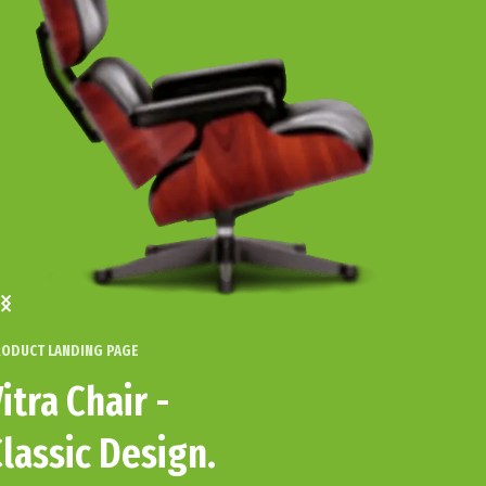
ODUCT LANDING PAGE
PR
itra Chair -
lassic Design.
L