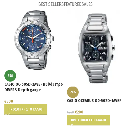
BEST SELLERS
FEATURED
SALES
NEW
CASIO OC-505D-2AVEF Βυθόμετρο
DIVERS Depth gauge
-20%
CASIO OCEANUS OC-502D-1AVEF
€
500
ΠΡΟΣΘΉΚΗ ΣΤΟ ΚΑΛΆΘΙ
€
200
€
250
ΠΡΟΣΘΉΚΗ ΣΤΟ ΚΑΛΆΘΙ