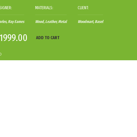
SIGNER:
MATERIALS:
CLIENT:
DE
arles, Ray Eames
Wood, Leather, Metal
Woodmart, Basel
Ghi
1999.00
$
ADD TO CART