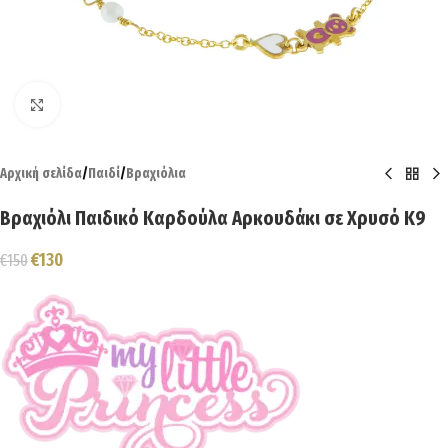
Click to enlarge
Αρχική σελίδα
/
Παιδί
/
Βραχιόλια
Βραχιόλι Παιδικό Καρδούλα Αρκουδάκι σε Χρυσό Κ9
€
130
€
150