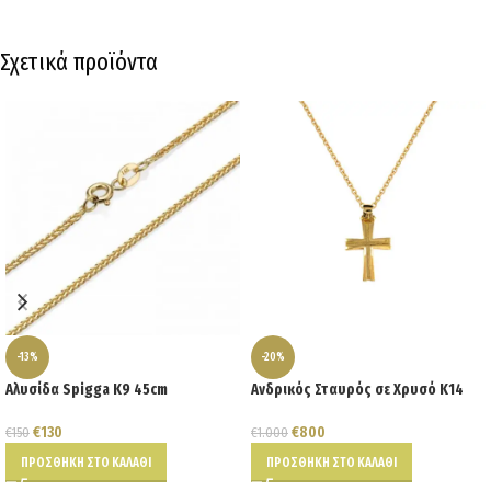
Σχετικά προϊόντα
-13%
-20%
Αλυσίδα Spigga K9 45cm
Ανδρικός Σταυρός σε Χρυσό Κ14
€
130
€
800
€
150
€
1.000
ΠΡΟΣΘΉΚΗ ΣΤΟ ΚΑΛΆΘΙ
ΠΡΟΣΘΉΚΗ ΣΤΟ ΚΑΛΆΘΙ