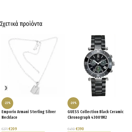
Σχετικά προϊόντα
-23%
-20%
Emporio Armani Sterling Silver
GUESS Collection Black Ceramic
Necklace
Chronograph 43001M2
€
209
€
390
€
271
€
490