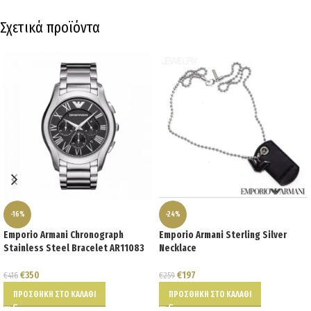
Σχετικά προϊόντα
-16%
-24%
Emporio Armani Chronograph
Emporio Armani Sterling Silver
Stainless Steel Bracelet AR11083
Necklace
€
350
€
197
€
416
€
259
ΠΡΟΣΘΉΚΗ ΣΤΟ ΚΑΛΆΘΙ
ΠΡΟΣΘΉΚΗ ΣΤΟ ΚΑΛΆΘΙ