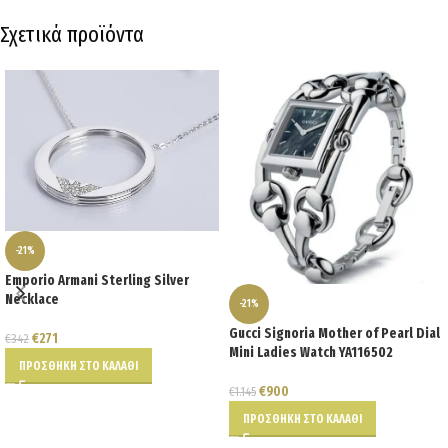
Σχετικά προϊόντα
-21%
Emporio Armani Sterling Silver
Necklace
-21%
Gucci Signoria Mother of Pearl Dial
€
271
€
342
Mini Ladies Watch YA116502
ΠΡΟΣΘΉΚΗ ΣΤΟ ΚΑΛΆΘΙ
€
900
€
1.145
ΠΡΟΣΘΉΚΗ ΣΤΟ ΚΑΛΆΘΙ