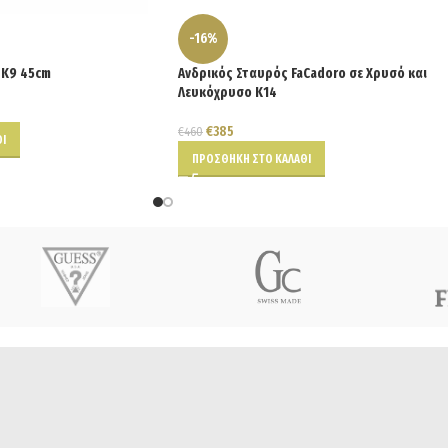
-16%
 Κ9 45cm
Ανδρικός Σταυρός FaCadoro σε Χρυσό και
Λευκόχρυσο Κ14
€
385
€
460
Ι
ΠΡΟΣΘΉΚΗ ΣΤΟ ΚΑΛΆΘΙ