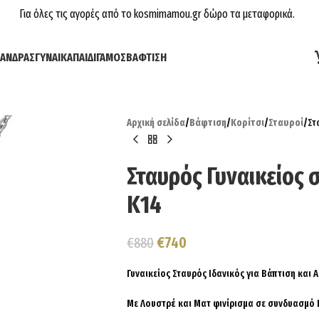
Για όλες τις αγορές από το kosmimamou.gr δώρο τα μεταφορικά.
ΆΝΔΡΑΣ
ΓΥΝΑΊΚΑ
ΠΑΙΔΊ
ΓΆΜΟΣ
ΒΆΦΤΙΣΗ
Αρχική σελίδα
/
Βάφτιση
/
Κορίτσι
/
Σταυροί
/
Στ
Σταυρός Γυναικείος 
Κ14
€
740
€
880
Γυναικείος Σταυρός Ιδανικός για Βάπτιση και
Με Λουστρέ και Ματ φινίρισμα σε συνδυασμό 