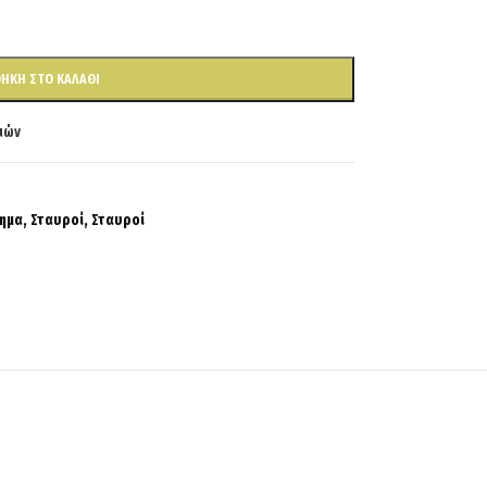
ΉΚΗ ΣΤΟ ΚΑΛΆΘΙ
ιών
ημα
,
Σταυροί
,
Σταυροί