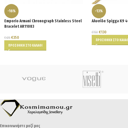
-16%
-13%
Emporio Armani Chronograph Stainless Steel
Αλυσίδα Spigga K9 
Bracelet AR11083
€
130
€
150
€
350
€
416
ΠΡΟΣΘΉΚΗ ΣΤΟ ΚΑΛΆΘ
ΠΡΟΣΘΉΚΗ ΣΤΟ ΚΑΛΆΘΙ
Επικοινωνήστε μαζί μας