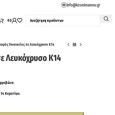
Info@kosmimamou.gr
€
0
αυρός Γυναικείος σε Λευκόχρυσο Κ14
σε Λευκόχρυσο Κ14
 Αρραβώνα.
 14 Καρατίων.