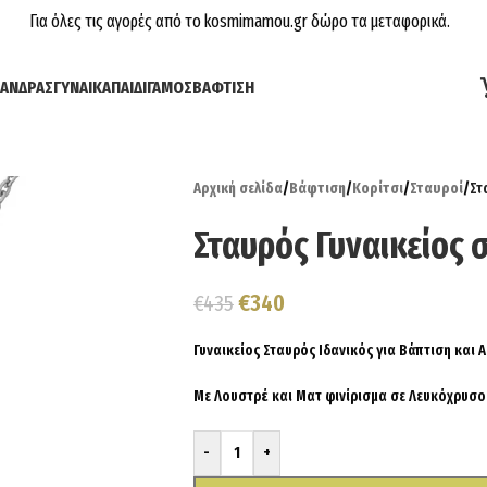
Για όλες τις αγορές από το kosmimamou.gr δώρο τα μεταφορικά.
ΆΝΔΡΑΣ
ΓΥΝΑΊΚΑ
ΠΑΙΔΊ
ΓΆΜΟΣ
ΒΆΦΤΙΣΗ
Αρχική σελίδα
/
Βάφτιση
/
Κορίτσι
/
Σταυροί
/
Στ
Σταυρός Γυναικείος 
€
340
€
435
Γυναικείος Σταυρός Ιδανικός για Βάπτιση και
Με Λουστρέ και Ματ φινίρισμα σε Λευκόχρυσο
-
+