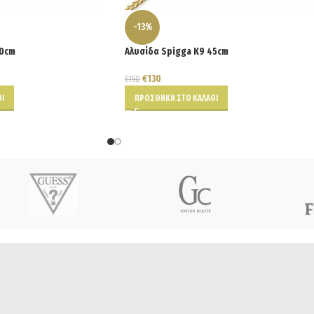
-13%
40cm
Αλυσίδα Spigga K9 45cm
€
130
€
150
Ι
ΠΡΟΣΘΉΚΗ ΣΤΟ ΚΑΛΆΘΙ