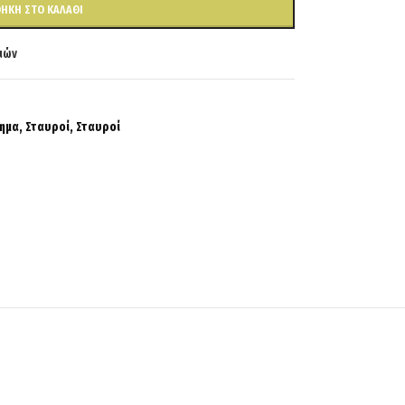
ΉΚΗ ΣΤΟ ΚΑΛΆΘΙ
ιών
ημα
,
Σταυροί
,
Σταυροί