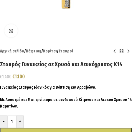
Click to enlarge
Αρχική σελίδα
/
Βάφτιση
/
Κορίτσι
/
Σταυροί
Σταυρός Γυναικείος σε Χρυσό και Λευκόχρυσος Κ14
€
1.100
€
1.400
Γυναικείος Σταυρός Ιδανικός για Βάπτιση και Αρραβώνα.
Με Λουστρέ και Ματ φινίρισμα σε συνδυασμό Κίτρινου και Λευκού Χρυσού 14
Καρατίων.
-
+