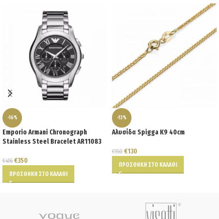
-16%
-13%
Emporio Armani Chronograph
Αλυσίδα Spigga K9 40cm
Stainless Steel Bracelet AR11083
€
130
€
150
€
350
€
416
ΠΡΟΣΘΉΚΗ ΣΤΟ ΚΑΛΆΘΙ
ΠΡΟΣΘΉΚΗ ΣΤΟ ΚΑΛΆΘΙ