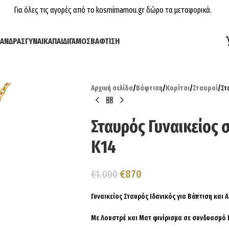
Για όλες τις αγορές από το kosmimamou.gr δώρο τα μεταφορικά.
ΆΝΔΡΑΣ
ΓΥΝΑΊΚΑ
ΠΑΙΔΊ
ΓΆΜΟΣ
ΒΆΦΤΙΣΗ
Αρχική σελίδα
/
Βάφτιση
/
Κορίτσι
/
Σταυροί
/
Στ
Σταυρός Γυναικείος 
Κ14
€
870
€
1.000
Γυναικείος Σταυρός Ιδανικός για Βάπτιση και
Με Λουστρέ και Ματ φινίρισμα σε συνδυασμό 