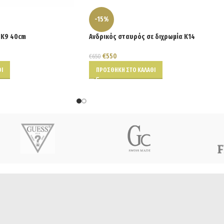
-15%
 Κ9 40cm
Ανδρικός σταυρός σε διχρωμία Κ14
€
550
€
650
Ι
ΠΡΟΣΘΉΚΗ ΣΤΟ ΚΑΛΆΘΙ