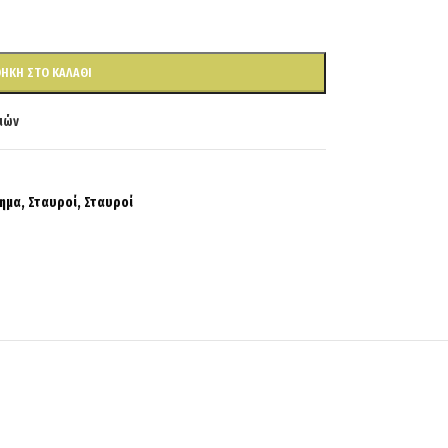
ΉΚΗ ΣΤΟ ΚΑΛΆΘΙ
ιών
ημα
,
Σταυροί
,
Σταυροί