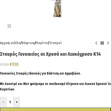
Click to enlarge
Αρχική σελίδα
/
Βάφτιση
/
Κορίτσι
/
Σταυροί
Σταυρός Γυναικείος σε Χρυσό και Λευκόχρυσο Κ14
€
920
€
1.100
Γυναικείος Σταυρός Ιδανικός για Βάπτιση και Αρραβώνα.
Με Λουστρέ και Ματ φινίρισμα σε συνδυασμό Κίτρινου και Λευκού Χρυσού 14
Καρατίων.
-
+