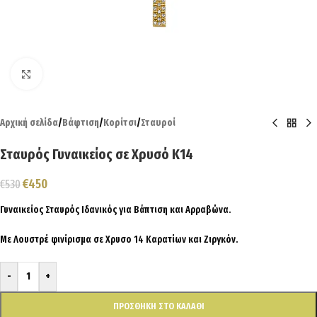
Click to enlarge
Αρχική σελίδα
/
Βάφτιση
/
Κορίτσι
/
Σταυροί
Σταυρός Γυναικείος σε Χρυσό Κ14
€
450
€
530
Γυναικείος Σταυρός Ιδανικός για Βάπτιση και Αρραβώνα.
Με Λουστρέ φινίρισμα σε Χρυσο 14 Καρατίων και Ζιργκόν.
-
+
ΠΡΟΣΘΉΚΗ ΣΤΟ ΚΑΛΆΘΙ