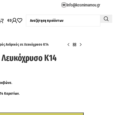
Info@kosmimamou.gr
€
0
ρός Ανδρικός σε Λευκόχρυσο Κ14
ε Λευκόχρυσο Κ14
ρραβώνα.
 14 Καρατίων.