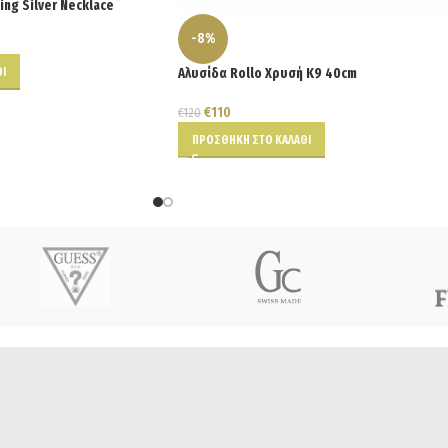
ing Silver Necklace
-8%
Ι
Αλυσίδα Rollo Χρυσή Κ9 40cm
€
110
€
120
ΠΡΟΣΘΉΚΗ ΣΤΟ ΚΑΛΆΘΙ