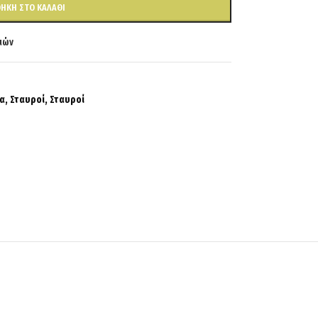
ΉΚΗ ΣΤΟ ΚΑΛΆΘΙ
ιών
α
,
Σταυροί
,
Σταυροί