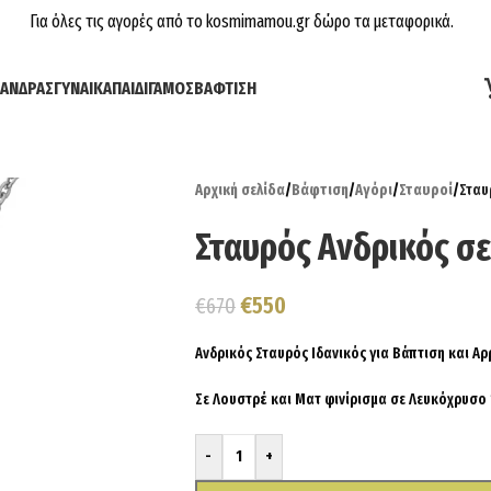
Για όλες τις αγορές από το kosmimamou.gr δώρο τα μεταφορικά.
ΆΝΔΡΑΣ
ΓΥΝΑΊΚΑ
ΠΑΙΔΊ
ΓΆΜΟΣ
ΒΆΦΤΙΣΗ
Αρχική σελίδα
/
Βάφτιση
/
Αγόρι
/
Σταυροί
/
Σταυ
Σταυρός Ανδρικός σ
€
550
€
670
Ανδρικός Σταυρός Ιδανικός για Βάπτιση και Α
Σε Λουστρέ και Ματ φινίρισμα σε Λευκόχρυσο
-
+