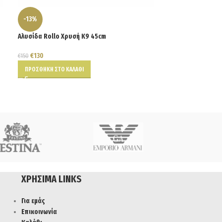
-13%
-13%
Αλυσίδα Rollo Χρυσή Κ9 45cm
Αλυσίδα Spigga 
€
130
€
130
€
150
€
150
ΠΡΟΣΘΉΚΗ ΣΤΟ ΚΑΛΆΘΙ
ΠΡΟΣΘΉΚΗ ΣΤΟ Κ
ΧΡΉΣΙΜΑ LINKS
Για εμάς
Επικοινωνία