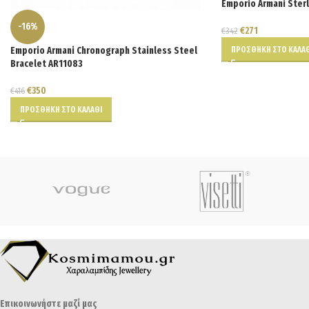
Emporio Armani Sterl
-16%
€
271
€
342
ΠΡΟΣΘΉΚΗ ΣΤΟ ΚΑΛΆΘ
Emporio Armani Chronograph Stainless Steel
Bracelet AR11083
€
350
€
416
ΠΡΟΣΘΉΚΗ ΣΤΟ ΚΑΛΆΘΙ
Επικοινωνήστε μαζί μας