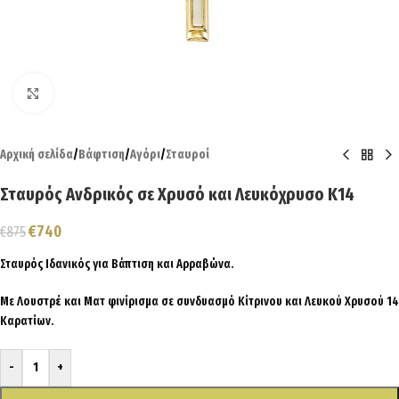
Click to enlarge
Αρχική σελίδα
/
Βάφτιση
/
Αγόρι
/
Σταυροί
Σταυρός Ανδρικός σε Χρυσό και Λευκόχρυσο Κ14
€
740
€
875
Σταυρός Ιδανικός για Βάπτιση και Αρραβώνα.
Με Λουστρέ και Ματ φινίρισμα σε συνδυασμό Κίτρινου και Λευκού Χρυσού 14
Καρατίων.
-
+