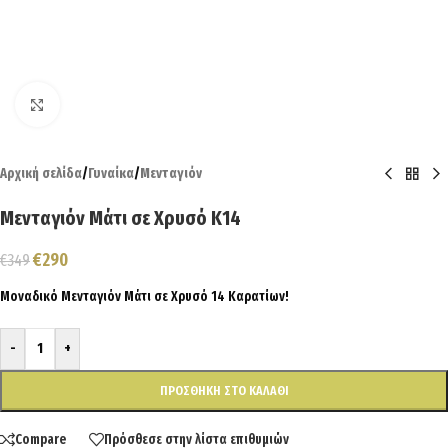
Click to enlarge
Αρχική σελίδα
/
Γυναίκα
/
Μενταγιόν
Μενταγιόν Μάτι σε Χρυσό Κ14
€
290
€
349
Μοναδικό Μενταγιόν Μάτι σε Χρυσό 14 Καρατίων!
-
+
ΠΡΟΣΘΉΚΗ ΣΤΟ ΚΑΛΆΘΙ
Compare
Πρόσθεσε στην λίστα επιθυμιών