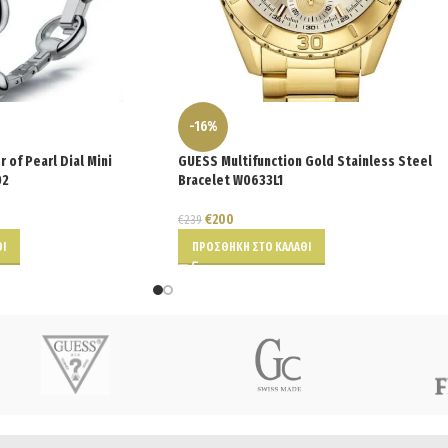
-16%
 of Pearl Dial Mini
GUESS Multifunction Gold Stainless Steel
02
Bracelet W0633L1
€
200
€
239
Ι
ΠΡΟΣΘΉΚΗ ΣΤΟ ΚΑΛΆΘΙ