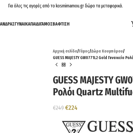
Για όλες τις αγορές από το kosmimamou.gr δώρο τα μεταφορικά.
ΆΝΔΡΑΣ
ΓΥΝΑΊΚΑ
ΠΑΙΔΊ
ΓΆΜΟΣ
ΒΆΦΤΙΣΗ
Αρχική σελίδα
/
Γάμος
/
Δώρα Κουμπάρου
/
GUESS MAJESTY GW0771L2 Gold Γυναικείο Ρολόι
GUESS MAJESTY GW07
Ρολόι Quartz Multifu
€
224
€
249