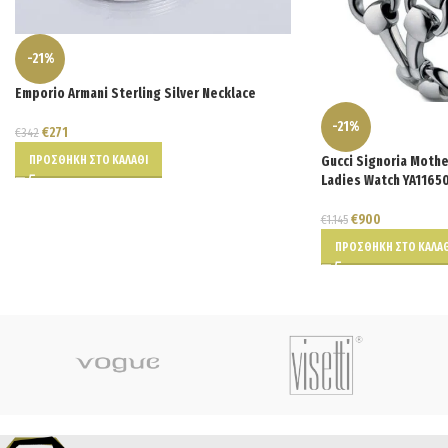
-21%
Emporio Armani Sterling Silver Necklace
-21%
€
271
€
342
ΠΡΟΣΘΉΚΗ ΣΤΟ ΚΑΛΆΘΙ
Gucci Signoria Mother
Ladies Watch YA1165
€
900
€
1.145
ΠΡΟΣΘΉΚΗ ΣΤΟ ΚΑΛΆΘ