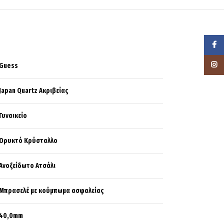
Faceb
Instag
Guess
Japan Quartz Ακριβείας
Γυναικείο
Ορυκτό Κρύσταλλο
Ανοξείδωτο Ατσάλι
Μπρασελέ με κούμπωμα ασφαλείας
40,0mm