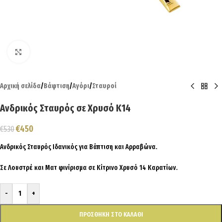
Click to enlarge
Αρχική σελίδα
/
Βάφτιση
/
Αγόρι
/
Σταυροί
Ανδρικός Σταυρός σε Χρυσό Κ14
€
450
€
530
Ανδρικός Σταυρός Ιδανικός για Βάπτιση και Αρραβώνα.
Σε Λουστρέ και Ματ φινίρισμα σε Κίτρινο Χρυσό 14 Καρατίων.
-
+
ΠΡΟΣΘΉΚΗ ΣΤΟ ΚΑΛΆΘΙ