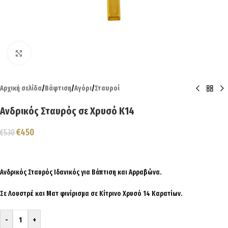
Click to enlarge
Αρχική σελίδα
/
Βάφτιση
/
Αγόρι
/
Σταυροί
Ανδρικός Σταυρός σε Χρυσό Κ14
€
450
€
530
Ανδρικός Σταυρός Ιδανικός για Βάπτιση και Αρραβώνα.
Σε Λουστρέ και Ματ φινίρισμα σε Κίτρινο Χρυσό 14 Καρατίων.
-
+