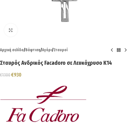
Click to enlarge
Αρχική σελίδα
/
Βάφτιση
/
Αγόρι
/
Σταυροί
Σταυρός Ανδρικός Facadoro σε Λευκόχρυσο Κ14
€
930
€
1.100