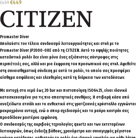
€
449
€
499
Promaster Diver
Απολαύστε τον τέλειο συνδυασμό λειτουργικότητας και στυλ με το
Promaster Diver JP2000-08E από τη CITIZEN. Αυτό το υψηλής ποιότητας
καταδυτικό ρολόι δεν είναι μόνο ένας αξιόπιστος σύντροφος στις
περιπέτειές σας, αλλά και μια έκφραση του προσωπικού σας στυλ. Αφεθείτε
στη συναισθηματική σύνδεση με αυτό το ρολόι, το οποίο σας προσφέρει
αίσθημα ασφάλειας και ελευθερίας κατά τη διάρκεια των καταδύσεων.
Με αντοχή στο νερό έως 20 bar και πιστοποίηση ISO6425, είναι ιδανικά
κατασκευασμένο για τις πιο απαιτητικές συνθήκες. Η στιβαρή κάσα από
ανοξείδωτο ατσάλι και το ανθεκτικό στις γρατζουνιές κρύσταλλο εγγυώνται
μακροχρόνια αντοχή, ενώ ο σπορ σχεδιασμός και το μαύρο καντράν σας
προσδίδουν μοντέρνα εμφάνιση.
Ο συνδυασμός της ακριβούς τεχνολογίας quartz και των εκτεταμένων
λειτουργιών, όπως ένδειξη βάθους, χρονόμετρο και συναγερμός μέγιστου
χρόνου κατάδυσης, καθιστούν το ρολόι ένα ιδανικό εργαλείο για κάθε λάτρη