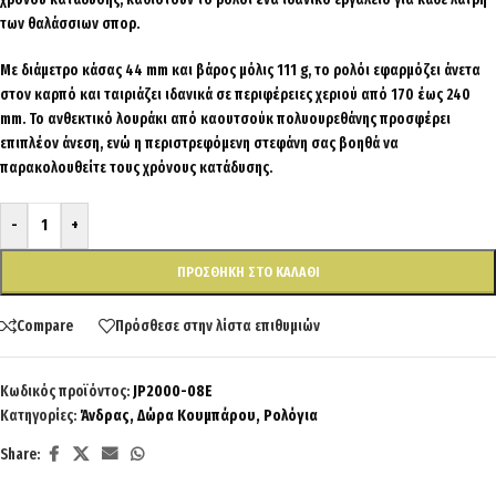
των θαλάσσιων σπορ.
Με διάμετρο κάσας 44 mm και βάρος μόλις 111 g, το ρολόι εφαρμόζει άνετα
στον καρπό και ταιριάζει ιδανικά σε περιφέρειες χεριού από 170 έως 240
mm. Το ανθεκτικό λουράκι από καουτσούκ πολυουρεθάνης προσφέρει
επιπλέον άνεση, ενώ η περιστρεφόμενη στεφάνη σας βοηθά να
παρακολουθείτε τους χρόνους κατάδυσης.
-
+
ΠΡΟΣΘΉΚΗ ΣΤΟ ΚΑΛΆΘΙ
Compare
Πρόσθεσε στην λίστα επιθυμιών
Κωδικός προϊόντος:
JP2000-08E
Κατηγορίες:
Άνδρας
,
Δώρα Κουμπάρου
,
Ρολόγια
Share: