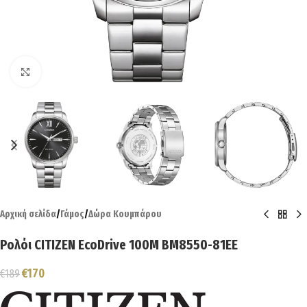
Click to enlarge
Αρχική σελίδα
/
Γάμος
/
Δώρα Κουμπάρου
Ρολόι CITIZEN EcoDrive 100M BM8550-81EE
€
170
€
189