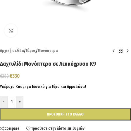
Click to enlarge
Αρχική σελίδα
/
Γάμος
/
Μονόπετρα
Δαχτυλίδι Μονόπτερο σε Λευκόχρυσο Κ9
€
330
€
380
Υπέροχο Κόσμημα Ιδανικό για Γάμο και Αρραβώνα!
-
+
ΠΡΟΣΘΉΚΗ ΣΤΟ ΚΑΛΆΘΙ
Compare
Πρόσθεσε στην λίστα επιθυμιών