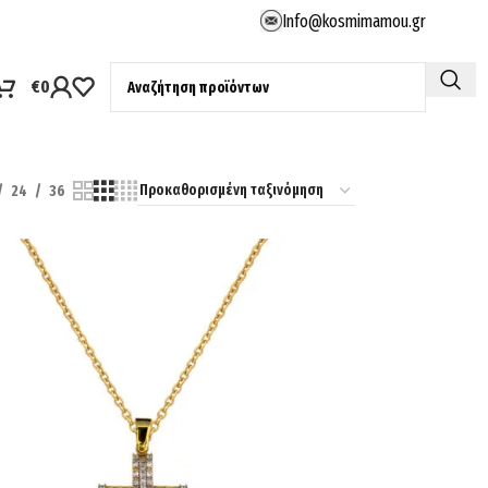
Info@kosmimamou.gr
€
0
24
36