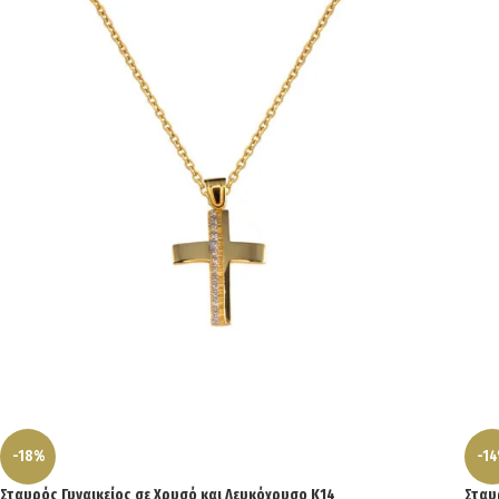
-18%
-1
Σταυρός Γυναικείος σε Χρυσό και Λευκόχρυσο Κ14
Σταυ