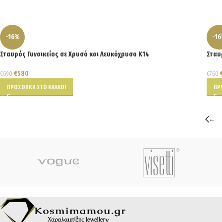
-16%
-1
Σταυρός Γυναικείος σε Χρυσό και Λευκόχρυσο Κ14
Σταυ
€
580
€
690
€
760
ΠΡΟΣΘΉΚΗ ΣΤΟ ΚΑΛΆΘΙ
ΠΡ
←