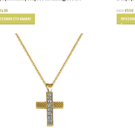
€
430
€
550
€
670
ΟΣΘΉΚΗ ΣΤΟ ΚΑΛΆΘΙ
ΠΡΟΣΘΉΚ