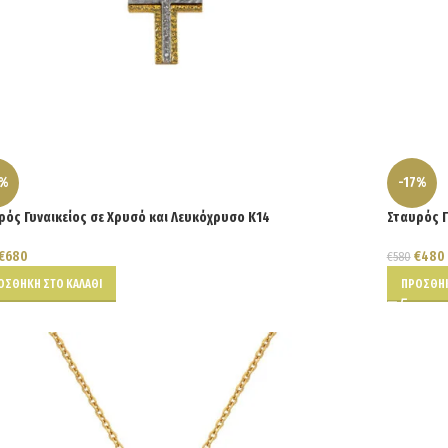
5%
-17%
ρός Γυναικείος σε Χρυσό και Λευκόχρυσο Κ14
Σταυρός Γ
€
680
€
480
€
580
ΟΣΘΉΚΗ ΣΤΟ ΚΑΛΆΘΙ
ΠΡΟΣΘΉΚ