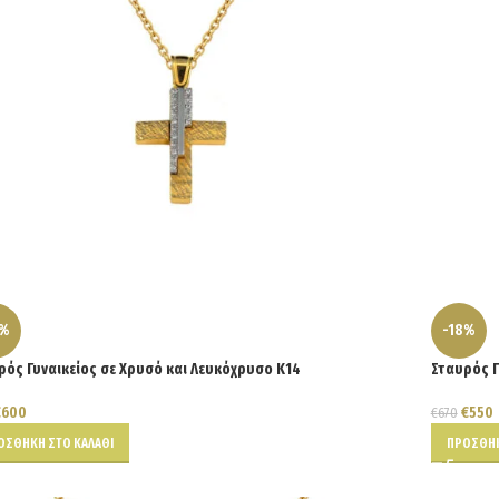
5%
-18%
ρός Γυναικείος σε Χρυσό και Λευκόχρυσο Κ14
Σταυρός Γ
€
600
€
550
€
670
ΟΣΘΉΚΗ ΣΤΟ ΚΑΛΆΘΙ
ΠΡΟΣΘΉΚ