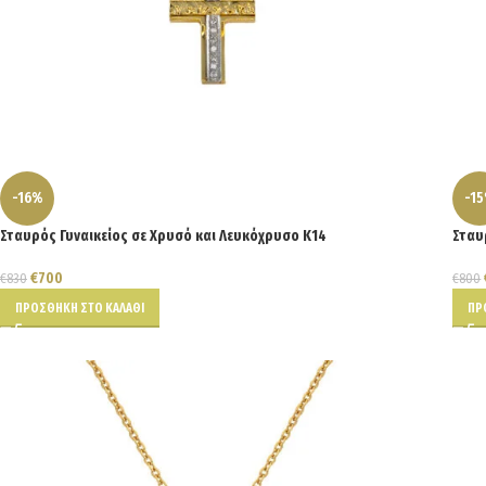
-16%
-1
Σταυρός Γυναικείος σε Χρυσό και Λευκόχρυσο Κ14
Σταυ
€
700
€
830
€
800
ΠΡΟΣΘΉΚΗ ΣΤΟ ΚΑΛΆΘΙ
ΠΡ