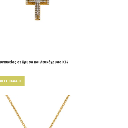
υναικείος σε Χρυσό και Λευκόχρυσο Κ14
Η ΣΤΟ ΚΑΛΆΘΙ