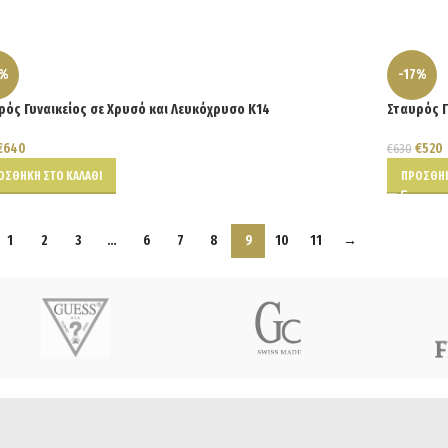
6%
-17%
ρός Γυναικείος σε Χρυσό και Λευκόχρυσο Κ14
Σταυρός Γ
€
640
€
520
€
630
ΟΣΘΉΚΗ ΣΤΟ ΚΑΛΆΘΙ
ΠΡΟΣΘΉΚ
1
2
3
…
6
7
8
9
10
11
→