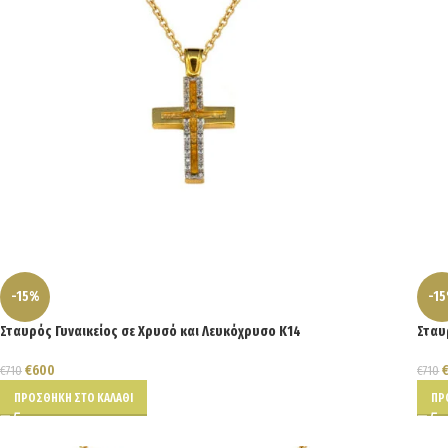
-15%
-1
Σταυρός Γυναικείος σε Χρυσό και Λευκόχρυσο Κ14
Σταυ
€
600
€
710
€
710
ΠΡΟΣΘΉΚΗ ΣΤΟ ΚΑΛΆΘΙ
ΠΡ