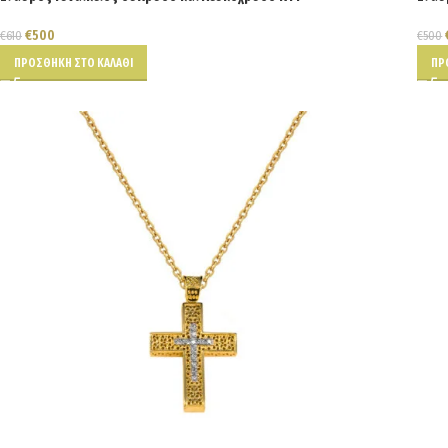
€
500
€
610
€
500
ΠΡΟΣΘΉΚΗ ΣΤΟ ΚΑΛΆΘΙ
ΠΡ