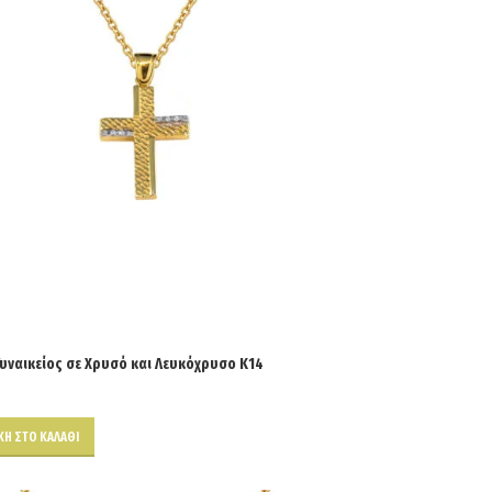
υναικείος σε Χρυσό και Λευκόχρυσο Κ14
Η ΣΤΟ ΚΑΛΆΘΙ