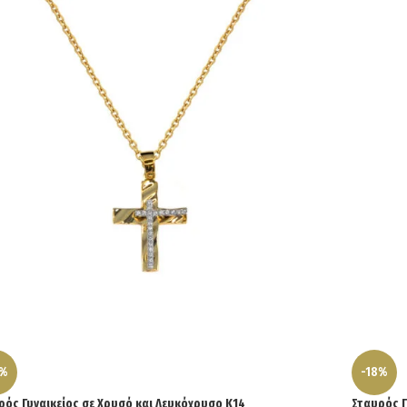
4%
-18%
ρός Γυναικείος σε Χρυσό και Λευκόχρυσο Κ14
Σταυρός Γ