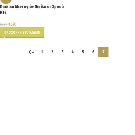
Παιδικό Μενταγιόν Πιπίλα σε Χρυσό
Κ14
€
320
€
380
ΠΡΟΣΘΉΚΗ ΣΤΟ ΚΑΛΆΘΙ
←
1
2
3
4
5
6
7